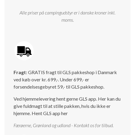
Isabella Opstillingsvejledninger
Alle priser på campingudstyr er i danske kroner inkl.
GPDR - Optagelse af foto og video
moms.
GPDR - KG Camping Kundeklub
Fragt:
GRATIS fragt til GLS pakkeshop i Danmark
ved køb over kr. 699,-. Under 699,- er
forsendelsesgebyret 59,- til GLS pakkeshop.
Ved hjemmelevering hent gerne GLS app. Her kan du
give fuldmagt til at stille pakken, hvis du ikke er
hjemme.
Hent GLS app her
Færøerne, Grønland og udland - Kontakt os for tilbud.