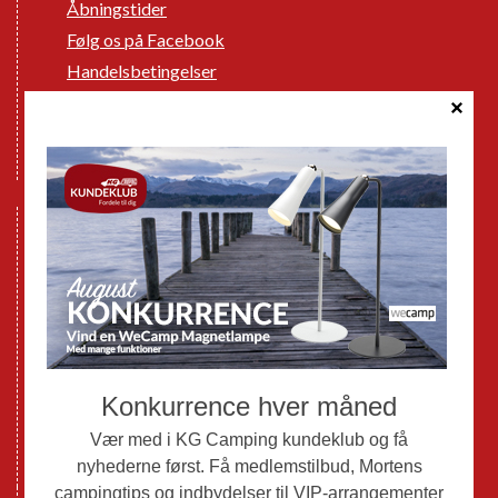
Åbningstider
Følg os på Facebook
Handelsbetingelser
Cookie politik
Databeskyttelse GDPR
GPDR - Optagelse af foto og video
Nye Campingvogne
Nye Autocampere og Vans
Brugte Campingvogne
Brugte Autocampere og Vans
Webshop
Værksted
Mortens Campingtips
KG Camping Kundeklub
Nyheder