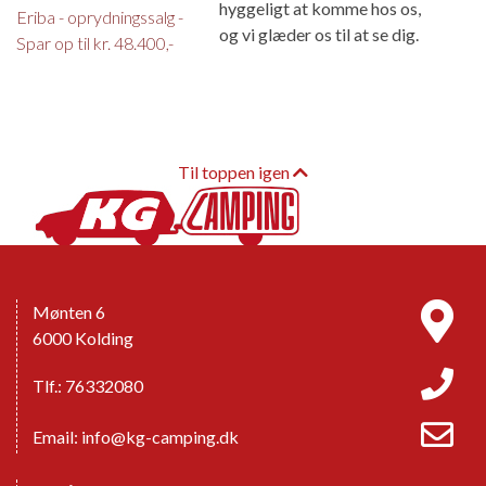
hyggeligt at komme hos os,
Eriba - oprydningssalg -
og vi glæder os til at se dig.
Spar op til kr. 48.400,-
Til toppen igen
Mønten 6
6000 Kolding
Tlf.: 76332080
Email:
info@kg-camping.dk