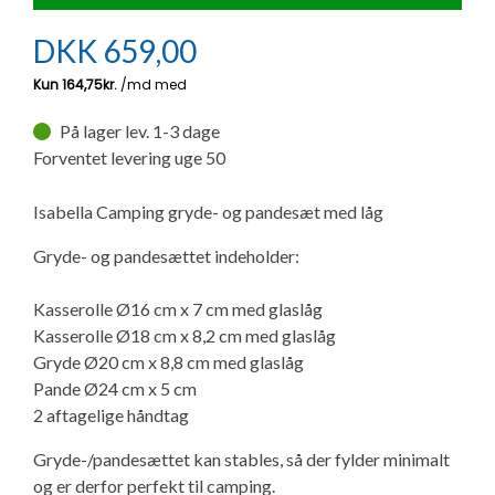
Ny campingvogn - godt at vide
Adria Astella
Next
Hobby Prestige
Adria Coral
Internet i campingvognen
GRØN Virksomhed
DKK
659,00
Vil du sælge din campingvogn?
Hobby Maxia
Lille campingvogn
Adria Compact
Aircondition og klimaanlæg
Tuxer måleskemaer
På lager lev. 1-3 dage
Brugte telte og udstyr
Finansiering af campingvogn
Gas-komfort i din campingvogn
Forventet levering uge 50
Sikker handel
Isabella fortelte
Forsikring af campingvogn
E-trailer kontrol- og sikkerhedsapp
Isabella Camping gryde- og pandesæt med låg
Klagemuligheder
Gryde- og pandesættet indeholder:
Camping erhverv
Isabella Fortelte
Byvand - rindende vand i campingvognen
Konkurrenceregler
Kasserolle Ø16 cm x 7 cm med glaslåg
Isabella Lufttelte
3 spændende ideer til campingvognen
Kasserolle Ø18 cm x 8,2 cm med glaslåg
Handelsbetingelser - webshop
Gryde Ø20 cm x 8,8 cm med glaslåg
Pande Ø24 cm x 5 cm
Isabella weekend- og vinterfortelte
GPS tracker til autocamper og campingvogn
2 aftagelige håndtag
Cookie & Privatlivspolitik
Isabella fortelte til specialvogne
Gryde-/pandesættet kan stables, så der fylder minimalt
Persondata
og er derfor perfekt til camping.