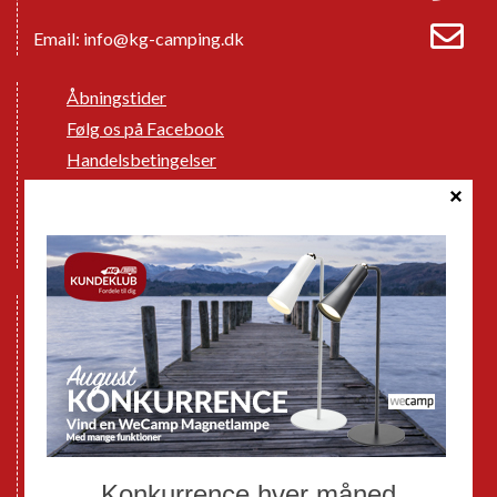
Email:
info@kg-camping.dk
Åbningstider
Følg os på Facebook
Handelsbetingelser
Cookie politik
Databeskyttelse GDPR
GPDR - Optagelse af foto og video
Nye Campingvogne
Nye Autocampere og Vans
Brugte Campingvogne
Brugte Autocampere og Vans
Webshop
Værksted
Mortens Campingtips