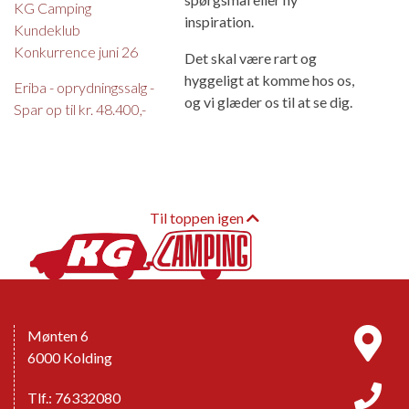
KG Camping
inspiration.
Kundeklub
Konkurrence juni 26
Det skal være rart og
hyggeligt at komme hos os,
Eriba - oprydningssalg -
og vi glæder os til at se dig.
Spar op til kr. 48.400,-
Til toppen igen
Mønten 6
6000 Kolding
Tlf.: 76332080