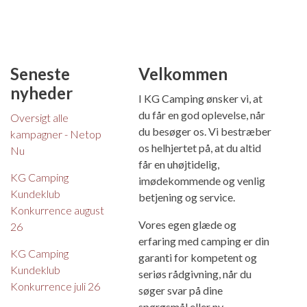
Seneste
Velkommen
nyheder
I KG Camping ønsker vi, at
du får en god oplevelse, når
Oversigt alle
du besøger os. Vi bestræber
kampagner - Netop
os helhjertet på, at du altid
Nu
får en uhøjtidelig,
KG Camping
imødekommende og venlig
Kundeklub
betjening og service.
Konkurrence august
Vores egen glæde og
26
erfaring med camping er din
KG Camping
garanti for kompetent og
Kundeklub
seriøs rådgivning, når du
Konkurrence juli 26
søger svar på dine
spørgsmål eller ny