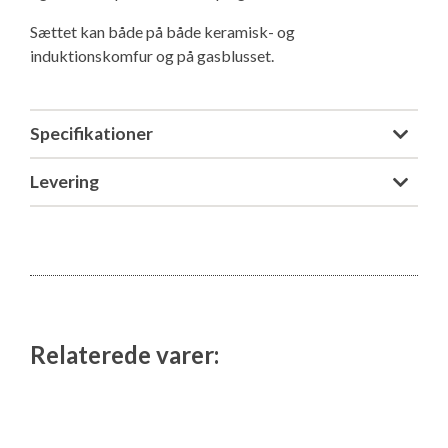
Isabella Opstillingsvejledninger
Sættet kan både på både keramisk- og
GPDR - Optagelse af foto og video
induktionskomfur og på gasblusset.
GPDR - KG Camping Kundeklub
Specifikationer
Levering
Relaterede varer: