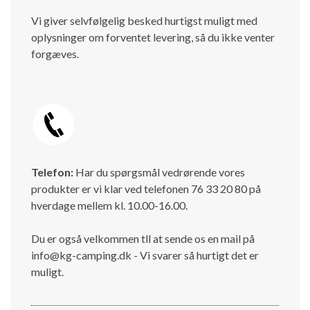
Vi giver selvfølgelig besked hurtigst muligt med
oplysninger om forventet levering, så du ikke venter
forgæves.
Telefon:
Har du spørgsmål vedrørende vores
produkter er vi klar ved telefonen 76 33 20 80 på
hverdage mellem kl. 10.00-16.00.
Du er også velkommen tll at sende os en mail på
info@kg-camping.dk - Vi svarer så hurtigt det er
muligt.