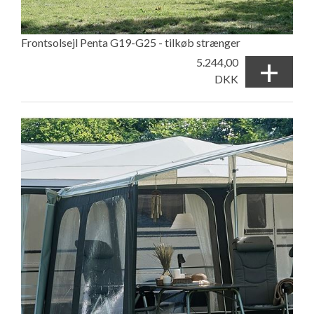
Frontsolsejl Penta G19-G25 - tilkøb strænger
+
5.244,00
DKK