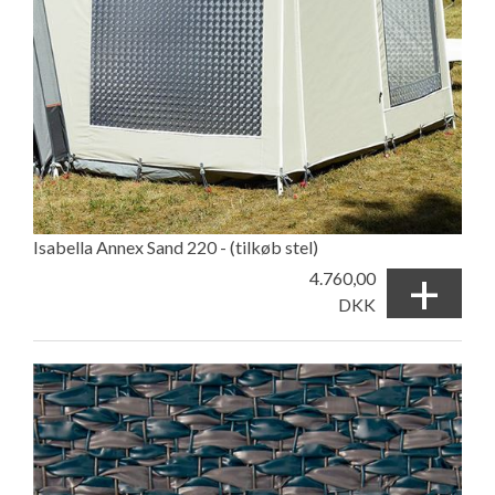
Isabella Annex Sand 220 - (tilkøb stel)
+
4.760,00
DKK