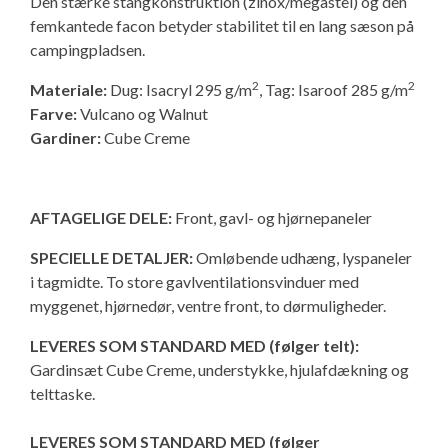
Den stærke stangkonstruktion (zinox/megastel) og den
Isabella Opstillingsvejledninger
femkantede facon betyder stabilitet til en lang sæson på
GPDR - Optagelse af foto og video
campingpladsen.
2
2
Materiale:
Dug: Isacryl 295 g/m
, Tag: Isaroof 285 g/m
GPDR - KG Camping Kundeklub
Farve:
Vulcano og Walnut
Gardiner:
Cube Creme
AFTAGELIGE DELE:
Front, gavl- og hjørnepaneler
SPECIELLE DETALJER:
Omløbende udhæng, lyspaneler
i tagmidte. To store gavlventilationsvinduer med
myggenet, hjørnedør, ventre front, to dørmuligheder.
LEVERES SOM STANDARD MED (følger telt):
Gardinsæt Cube Creme, understykke, hjulafdækning og
telttaske.
LEVERES SOM STANDARD MED (følger