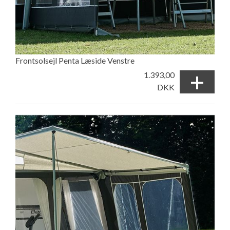
Frontsolsejl Penta Læside Venstre
+
1.393,00
DKK