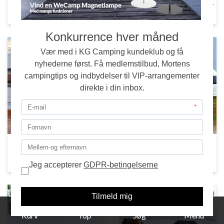
Prepper Udstyr
Indvendigt Campingudstyr
Udvendigt Campingudstyr
Telte | Solsejl | Tilbehør
1
Kurv
Top
Søg
Menu