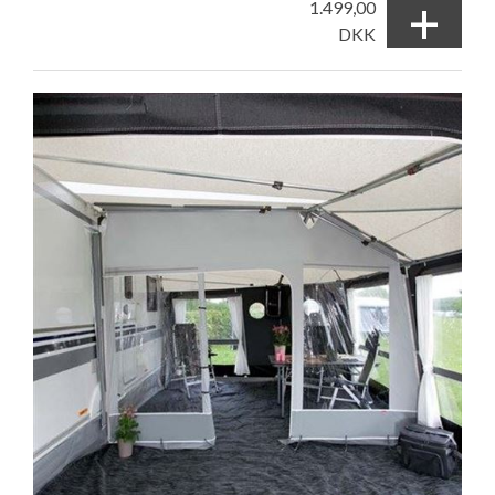
+
1.499,00
DKK