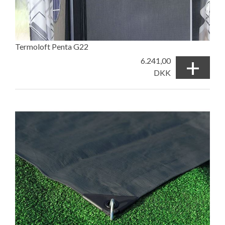
Termoloft Penta G22
+
6.241,00
DKK