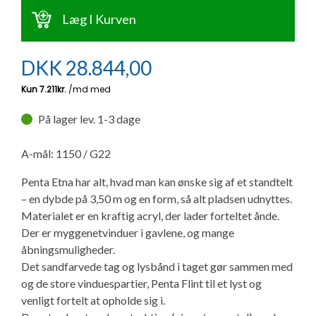
Ny campingvogn - godt at vide
Adria Astella
Next
Hobby Prestige
Adria Coral
Internet i campingvognen
Læg I Kurven
GRØN Virksomhed
Vil du sælge din campingvogn?
Hobby Maxia
Lille campingvogn
Adria Compact
Aircondition og klimaanlæg
DKK
28.844,00
Tuxer måleskemaer
Brugte telte og udstyr
Finansiering af campingvogn
Gas-komfort i din campingvogn
Sikker handel
På lager lev. 1-3 dage
Isabella fortelte
Forsikring af campingvogn
E-trailer kontrol- og sikkerhedsapp
Klagemuligheder
A-mål: 1150 / G22
Camping erhverv
Isabella Fortelte
Byvand - rindende vand i campingvognen
Penta Etna har alt, hvad man kan ønske sig af et standtelt
Konkurrenceregler
– en dybde på 3,50 m og en form, så alt pladsen udnyttes.
Isabella Lufttelte
3 spændende ideer til campingvognen
Materialet er en kraftig acryl, der lader forteltet ånde.
Handelsbetingelser - webshop
Der er myggenetvinduer i gavlene, og mange
Isabella weekend- og vinterfortelte
GPS tracker til autocamper og campingvogn
åbningsmuligheder.
Det sandfarvede tag og lysbånd i taget gør sammen med
Cookie & Privatlivspolitik
og de store vinduespartier, Penta Flint til et lyst og
Isabella fortelte til specialvogne
venligt fortelt at opholde sig i.
Persondata