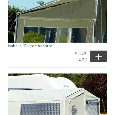
Isabella "Eclipse Adaptor"
+
851,00
DKK