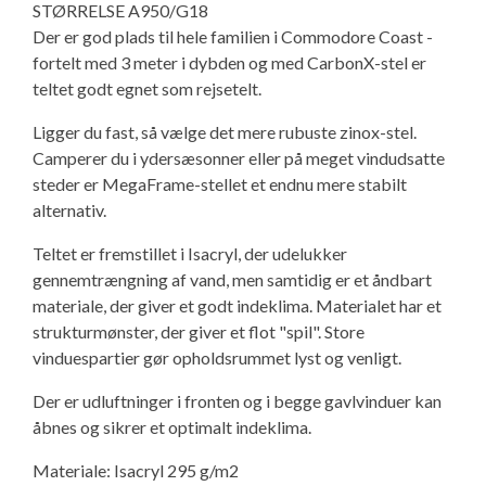
STØRRELSE A950/G18
Isabella Opstillingsvejledninger
Der er god plads til hele familien i Commodore Coast -
GPDR - Optagelse af foto og video
fortelt med 3 meter i dybden og med CarbonX-stel er
teltet godt egnet som rejsetelt.
GPDR - KG Camping Kundeklub
Ligger du fast, så vælge det mere rubuste zinox-stel.
Camperer du i ydersæsonner eller på meget vindudsatte
steder er MegaFrame-stellet et endnu mere stabilt
alternativ.
Teltet er fremstillet i Isacryl, der udelukker
gennemtrængning af vand, men samtidig er et åndbart
materiale, der giver et godt indeklima. Materialet har et
strukturmønster, der giver et flot "spil". Store
vinduespartier gør opholdsrummet lyst og venligt.
Der er udluftninger i fronten og i begge gavlvinduer kan
åbnes og sikrer et optimalt indeklima.
Materiale: Isacryl 295 g/m2