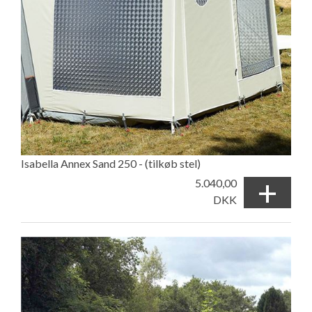
Isabella Annex Sand 250 - (tilkøb stel)
+
5.040,00
DKK