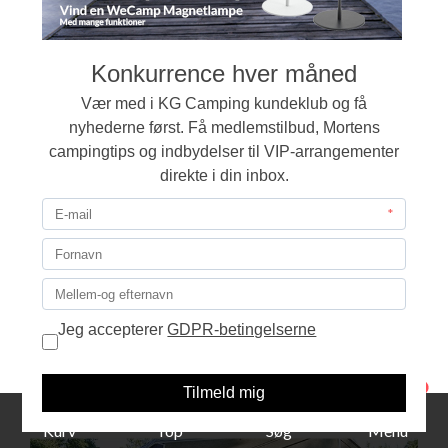
Frontsolsejl Atlas Læside Coast Left
+
1.718,00
DKK
1
Kurv
Top
Søg
Menu