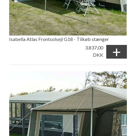
Isabella Atlas Frontsolsejl G18 - Tilkøb stænger
+
3.837,00
DKK