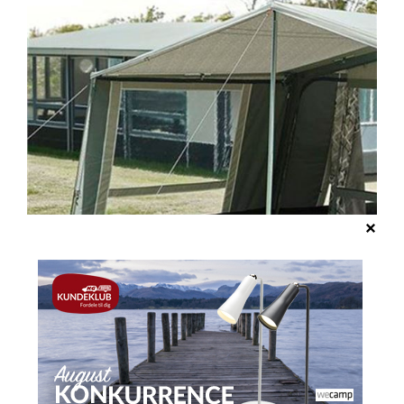
Frontsolsejl Atlas Læside Dawn Højre
+
1.718,00
DKK