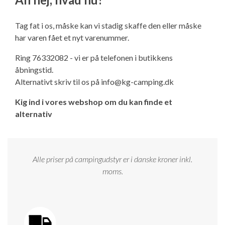
Ny campingvogn - godt at vide
Adria Astella
Next
Hobby Prestige
Adria Coral
Internet i campingvognen
GRØN Virksomhed
Tag fat i os, måske kan vi stadig skaffe den eller måske
Vil du sælge din campingvogn?
Hobby Maxia
Lille campingvogn
Adria Compact
Aircondition og klimaanlæg
har varen fået et nyt varenummer.
Tuxer måleskemaer
Ring 76332082 - vi er på telefonen i butikkens
Brugte telte og udstyr
Finansiering af campingvogn
Gas-komfort i din campingvogn
åbningstid.
Sikker handel
Alternativt skriv til os på
info@kg-camping.dk
Isabella fortelte
Forsikring af campingvogn
E-trailer kontrol- og sikkerhedsapp
Kig ind i vores webshop om du kan finde et
Klagemuligheder
alternativ
Camping erhverv
Isabella Fortelte
Byvand - rindende vand i campingvognen
Konkurrenceregler
Isabella Lufttelte
3 spændende ideer til campingvognen
Alle priser på campingudstyr er i danske kroner inkl.
Handelsbetingelser - webshop
moms.
Isabella weekend- og vinterfortelte
GPS tracker til autocamper og campingvogn
Cookie & Privatlivspolitik
Isabella fortelte til specialvogne
Persondata