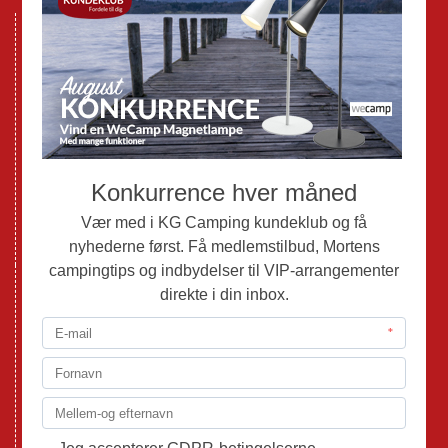
Nye Campingvogne
Nye Autocampere og Vans
Brugte Campingvogne
Brugte Autocampere og Vans
Webshop
Værksted
Mortens Campingtips
KG Camping Kundeklub
Nyheder
Adria
Adria Vans
Adria Autocampere
Eriba
Fendt
Hobby
Randger Van