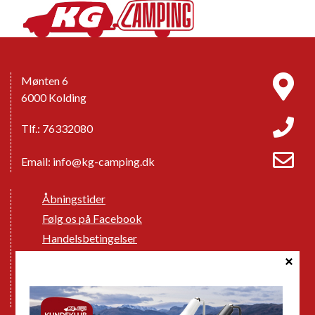
Mønten 6
6000 Kolding
Tlf.: 76332080
Email:
info@kg-camping.dk
Åbningstider
Følg os på Facebook
Handelsbetingelser
Cookie politik
Databeskyttelse GDPR
GPDR - Optagelse af foto og video