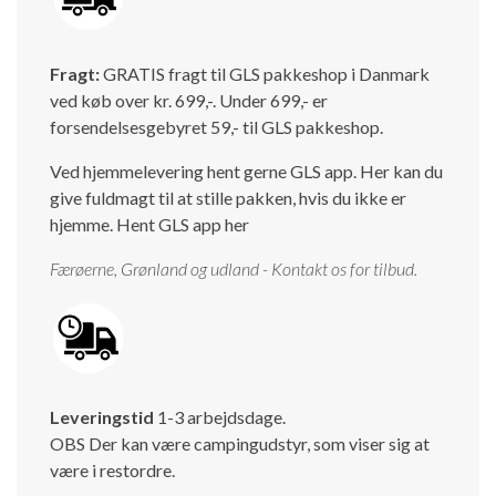
Isabella Opstillingsvejledninger
GPDR - Optagelse af foto og video
Fragt:
GRATIS fragt til GLS pakkeshop i Danmark
ved køb over kr. 699,-. Under 699,- er
GPDR - KG Camping Kundeklub
forsendelsesgebyret 59,- til GLS pakkeshop.
Ved hjemmelevering hent gerne GLS app. Her kan du
give fuldmagt til at stille pakken, hvis du ikke er
hjemme.
Hent GLS app her
Færøerne, Grønland og udland - Kontakt os for tilbud.
Leveringstid
1-3 arbejdsdage.
OBS Der kan være campingudstyr, som viser sig at
være i restordre.