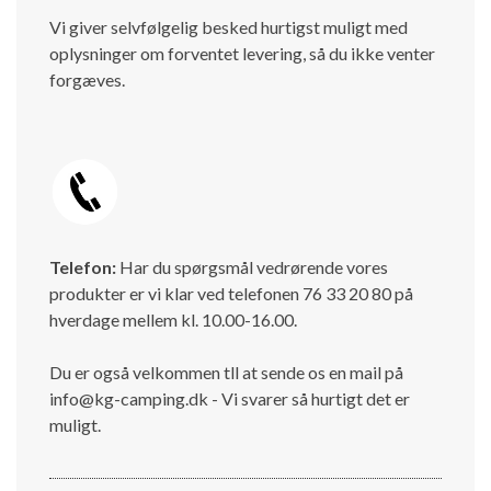
Vi giver selvfølgelig besked hurtigst muligt med
oplysninger om forventet levering, så du ikke venter
forgæves.
Telefon:
Har du spørgsmål vedrørende vores
produkter er vi klar ved telefonen 76 33 20 80 på
hverdage mellem kl. 10.00-16.00.
Du er også velkommen tll at sende os en mail på
info@kg-camping.dk - Vi svarer så hurtigt det er
muligt.