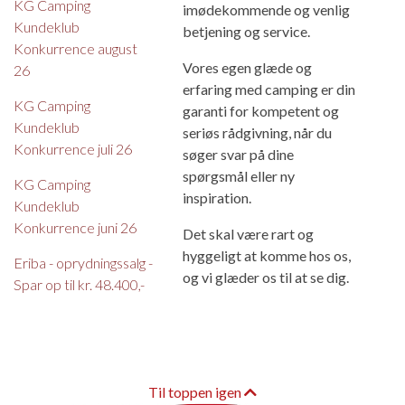
KG Camping
imødekommende og venlig
Kundeklub
betjening og service.
Konkurrence august
Vores egen glæde og
26
erfaring med camping er din
KG Camping
garanti for kompetent og
Kundeklub
seriøs rådgivning, når du
Konkurrence juli 26
søger svar på dine
spørgsmål eller ny
KG Camping
inspiration.
Kundeklub
Konkurrence juni 26
Det skal være rart og
hyggeligt at komme hos os,
Eriba - oprydningssalg -
og vi glæder os til at se dig.
Spar op til kr. 48.400,-
Til toppen igen