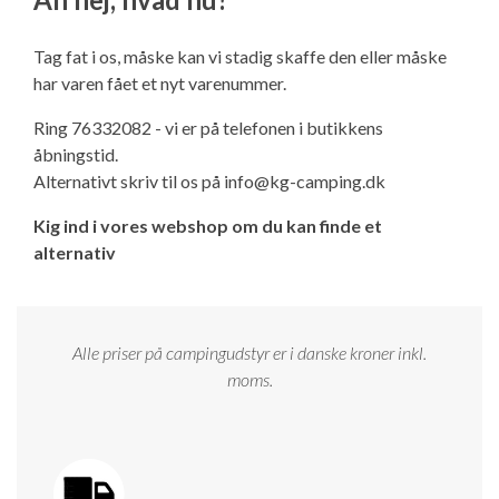
Ny campingvogn - godt at vide
Adria Astella
Next
Hobby Prestige
Adria Coral
Internet i campingvognen
GRØN Virksomhed
Tag fat i os, måske kan vi stadig skaffe den eller måske
Vil du sælge din campingvogn?
Hobby Maxia
Lille campingvogn
Adria Compact
Aircondition og klimaanlæg
har varen fået et nyt varenummer.
Tuxer måleskemaer
Ring 76332082 - vi er på telefonen i butikkens
Brugte telte og udstyr
Finansiering af campingvogn
Gas-komfort i din campingvogn
åbningstid.
Sikker handel
Alternativt skriv til os på
info@kg-camping.dk
Isabella fortelte
Forsikring af campingvogn
E-trailer kontrol- og sikkerhedsapp
Kig ind i vores webshop om du kan finde et
Klagemuligheder
alternativ
Camping erhverv
Isabella Fortelte
Byvand - rindende vand i campingvognen
Konkurrenceregler
Isabella Lufttelte
3 spændende ideer til campingvognen
Alle priser på campingudstyr er i danske kroner inkl.
Handelsbetingelser - webshop
moms.
Isabella weekend- og vinterfortelte
GPS tracker til autocamper og campingvogn
Cookie & Privatlivspolitik
Isabella fortelte til specialvogne
Persondata