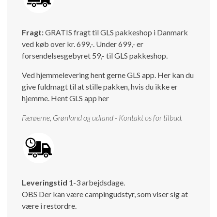
Isabella Opstillingsvejledninger
GPDR - Optagelse af foto og video
Fragt:
GRATIS fragt til GLS pakkeshop i Danmark
ved køb over kr. 699,-. Under 699,- er
GPDR - KG Camping Kundeklub
forsendelsesgebyret 59,- til GLS pakkeshop.
Ved hjemmelevering hent gerne GLS app. Her kan du
give fuldmagt til at stille pakken, hvis du ikke er
hjemme.
Hent GLS app her
Færøerne, Grønland og udland - Kontakt os for tilbud.
Leveringstid
1-3 arbejdsdage.
OBS Der kan være campingudstyr, som viser sig at
være i restordre.