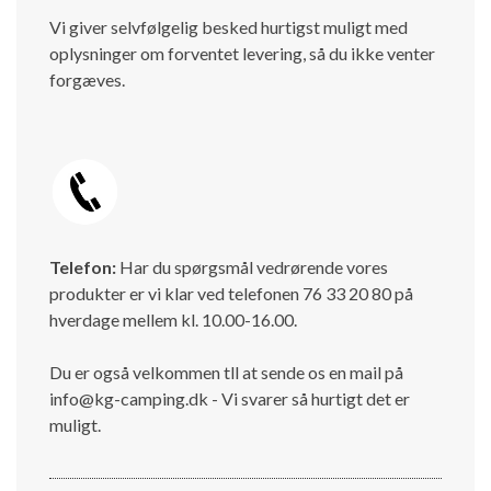
Vi giver selvfølgelig besked hurtigst muligt med
oplysninger om forventet levering, så du ikke venter
forgæves.
Telefon:
Har du spørgsmål vedrørende vores
produkter er vi klar ved telefonen 76 33 20 80 på
hverdage mellem kl. 10.00-16.00.
Du er også velkommen tll at sende os en mail på
info@kg-camping.dk - Vi svarer så hurtigt det er
muligt.