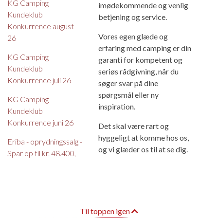
KG Camping
imødekommende og venlig
Kundeklub
betjening og service.
Konkurrence august
Vores egen glæde og
26
erfaring med camping er din
KG Camping
garanti for kompetent og
Kundeklub
seriøs rådgivning, når du
Konkurrence juli 26
søger svar på dine
spørgsmål eller ny
KG Camping
inspiration.
Kundeklub
Konkurrence juni 26
Det skal være rart og
hyggeligt at komme hos os,
Eriba - oprydningssalg -
og vi glæder os til at se dig.
Spar op til kr. 48.400,-
Til toppen igen