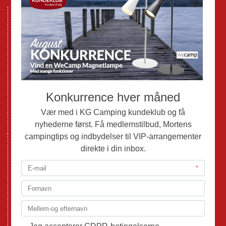
Nye Campingvogne
Nye Autocampere og Vans
Brugte Campingvogne
Brugte Autocampere og Vans
Webshop
Værksted
Mortens Campingtips
KG Camping Kundeklub
Nyheder
Adria
Adria Vans
Adria Autocampere
Eriba
Fendt
Hobby
Randger Van