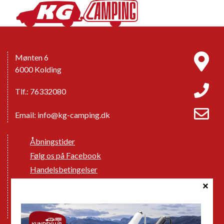
Mønten 6
6000 Kolding
Tlf.: 76332080
Email:
info@kg-camping.dk
Åbningstider
Følg os på Facebook
Handelsbetingelser
Cookie politik
Databeskyttelse GDPR
GPDR - Optagelse af foto og video