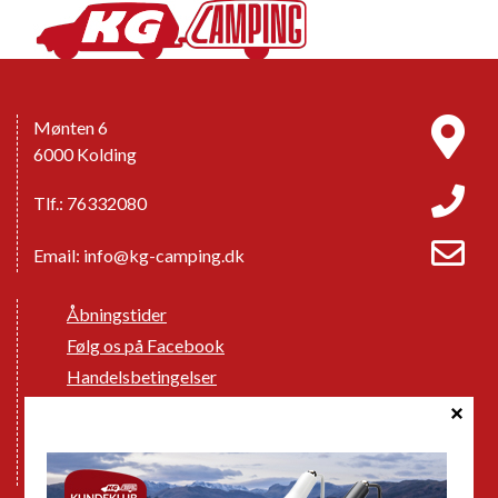
Mønten 6
6000 Kolding
Tlf.: 76332080
Email:
info@kg-camping.dk
Åbningstider
Følg os på Facebook
Handelsbetingelser
Cookie politik
Databeskyttelse GDPR
GPDR - Optagelse af foto og video