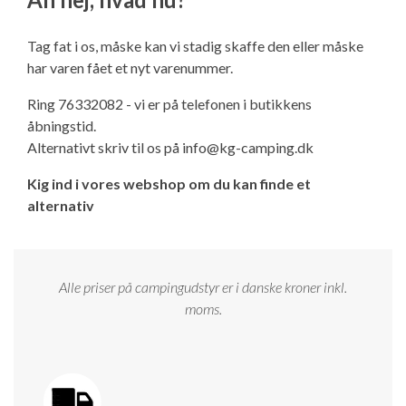
Ny campingvogn - godt at vide
Adria Astella
Next
Hobby Prestige
Adria Coral
Internet i campingvognen
GRØN Virksomhed
Tag fat i os, måske kan vi stadig skaffe den eller måske
Vil du sælge din campingvogn?
Hobby Maxia
Lille campingvogn
Adria Compact
Aircondition og klimaanlæg
har varen fået et nyt varenummer.
Tuxer måleskemaer
Ring 76332082 - vi er på telefonen i butikkens
Brugte telte og udstyr
Finansiering af campingvogn
Gas-komfort i din campingvogn
åbningstid.
Sikker handel
Alternativt skriv til os på
info@kg-camping.dk
Isabella fortelte
Forsikring af campingvogn
E-trailer kontrol- og sikkerhedsapp
Kig ind i vores webshop om du kan finde et
Klagemuligheder
alternativ
Camping erhverv
Isabella Fortelte
Byvand - rindende vand i campingvognen
Konkurrenceregler
Isabella Lufttelte
3 spændende ideer til campingvognen
Alle priser på campingudstyr er i danske kroner inkl.
Handelsbetingelser - webshop
moms.
Isabella weekend- og vinterfortelte
GPS tracker til autocamper og campingvogn
Cookie & Privatlivspolitik
Isabella fortelte til specialvogne
Persondata