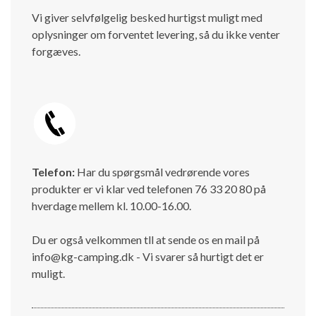
Vi giver selvfølgelig besked hurtigst muligt med
oplysninger om forventet levering, så du ikke venter
forgæves.
Telefon:
Har du spørgsmål vedrørende vores
produkter er vi klar ved telefonen 76 33 20 80 på
hverdage mellem kl. 10.00-16.00.
Du er også velkommen tll at sende os en mail på
info@kg-camping.dk - Vi svarer så hurtigt det er
muligt.