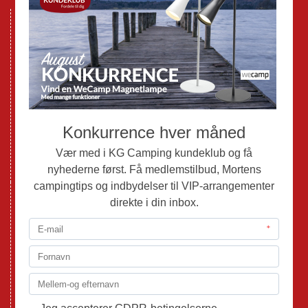
Nye Campingvogne
Nye Autocampere og Vans
Brugte Campingvogne
Brugte Autocampere og Vans
Webshop
Værksted
Mortens Campingtips
KG Camping Kundeklub
Nyheder
Adria
Adria Vans
Adria Autocampere
Eriba
Fendt
Hobby
Randger Van