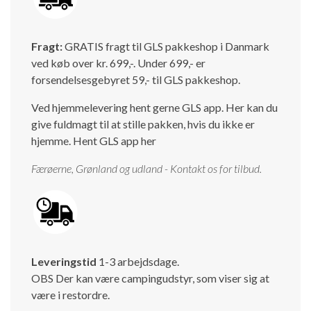
Isabella Opstillingsvejledninger
GPDR - Optagelse af foto og video
Fragt:
GRATIS fragt til GLS pakkeshop i Danmark
ved køb over kr. 699,-. Under 699,- er
GPDR - KG Camping Kundeklub
forsendelsesgebyret 59,- til GLS pakkeshop.
Ved hjemmelevering hent gerne GLS app. Her kan du
give fuldmagt til at stille pakken, hvis du ikke er
hjemme.
Hent GLS app her
Færøerne, Grønland og udland - Kontakt os for tilbud.
Leveringstid
1-3 arbejdsdage.
OBS Der kan være campingudstyr, som viser sig at
være i restordre.