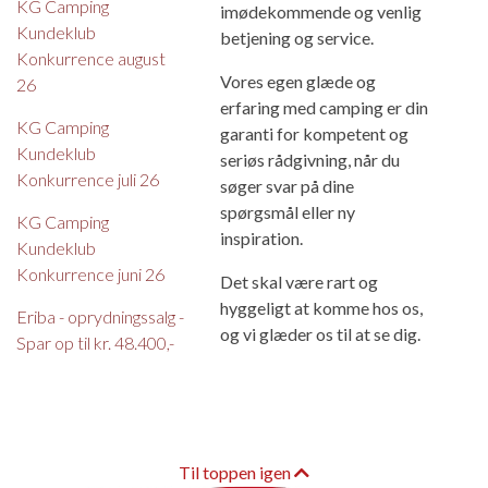
KG Camping
imødekommende og venlig
Kundeklub
betjening og service.
Konkurrence august
Vores egen glæde og
26
erfaring med camping er din
KG Camping
garanti for kompetent og
Kundeklub
seriøs rådgivning, når du
Konkurrence juli 26
søger svar på dine
spørgsmål eller ny
KG Camping
inspiration.
Kundeklub
Konkurrence juni 26
Det skal være rart og
hyggeligt at komme hos os,
Eriba - oprydningssalg -
og vi glæder os til at se dig.
Spar op til kr. 48.400,-
Til toppen igen