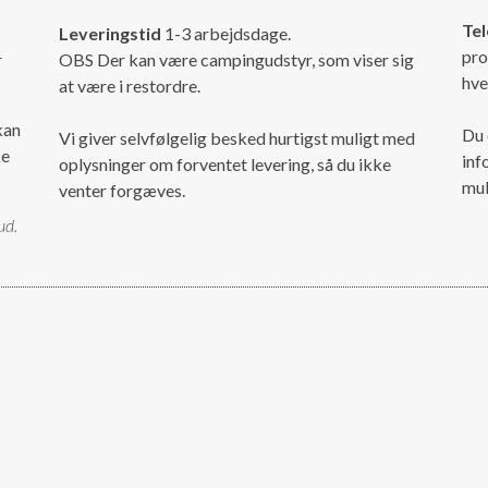
Tel
Leveringstid
1-3 arbejdsdage.
pro
r
OBS Der kan være campingudstyr, som viser sig
hve
at være i restordre.
kan
Du 
Vi giver selvfølgelig besked hurtigst muligt med
ke
inf
oplysninger om forventet levering, så du ikke
mul
venter forgæves.
ud.