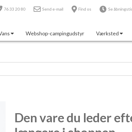
76 33 20 80
Send e-mail
Find os
Se åbningsti
Vans
Webshop-campingudstyr
Værksted
Den vare du leder eft