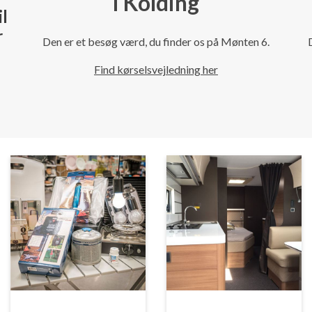
i Kolding
il
r
Den er et besøg værd, du finder os på Mønten 6.
Find kørselsvejledning her