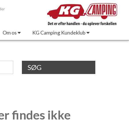
der
Om os
KG Camping Kundeklub
SØG
er findes ikke