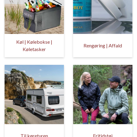
Køl | Kølebokse |
Rengøring | Affald
Køletasker
Til køreturen
Fritidstøj