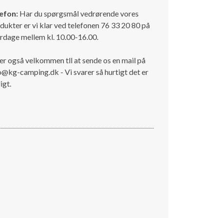
efon:
Har du spørgsmål vedrørende vores
dukter er vi klar ved telefonen 76 33 20 80 på
rdage mellem kl. 10.00-16.00.
er også velkommen tll at sende os en mail på
o@kg-camping.dk - Vi svarer så hurtigt det er
igt.