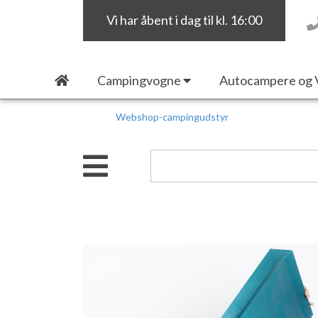
Vi har åbent i dag til kl. 16:00
Campingvogne
Autocampere og 
Webshop-campingudstyr