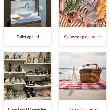
Toilet og bad
Opbevaring og tasker
Brugskunst | Gaveideer
Til strand og picnic