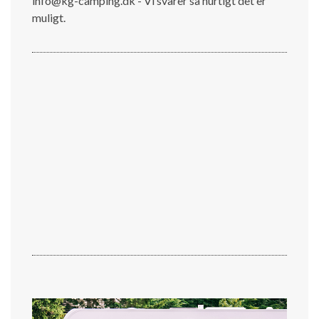
info@kg-camping.dk - Vi svarer så hurtigt det er
muligt.