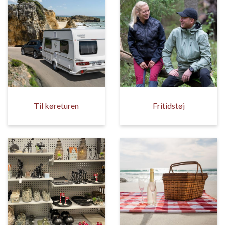
Til køreturen
Fritidstøj