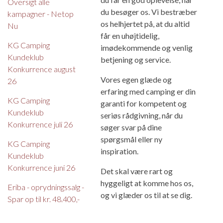
Oversigt alle
du besøger os. Vi bestræber
kampagner - Netop
os helhjertet på, at du altid
Nu
får en uhøjtidelig,
KG Camping
imødekommende og venlig
Kundeklub
betjening og service.
Konkurrence august
Vores egen glæde og
26
erfaring med camping er din
KG Camping
garanti for kompetent og
Kundeklub
seriøs rådgivning, når du
Konkurrence juli 26
søger svar på dine
spørgsmål eller ny
KG Camping
inspiration.
Kundeklub
Konkurrence juni 26
Det skal være rart og
hyggeligt at komme hos os,
Eriba - oprydningssalg -
og vi glæder os til at se dig.
Spar op til kr. 48.400,-