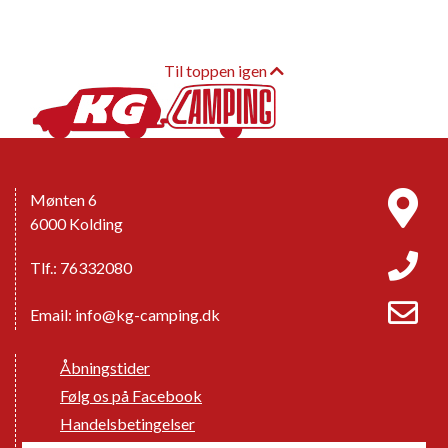
Til toppen igen
Mønten 6
6000 Kolding
Tlf.: 76332080
Email:
info@kg-camping.dk
Åbningstider
Følg os på Facebook
Handelsbetingelser