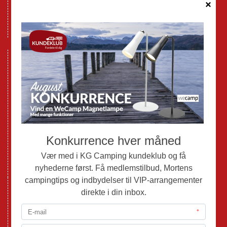
Cookie politik
Databeskyttelse GDPR
GPDR - Optagelse af foto og video
Nye Campingvogne
Nye Autocampere og Vans
Brugte Campingvogne
Brugte Autocampere og Vans
Webshop
Værksted
Mortens Campingtips
KG Camping Kundeklub
Nyheder
Adria
Adria Vans
Adria Autocampere
Eriba