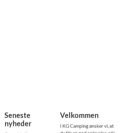
Seneste
Velkommen
nyheder
I KG Camping ønsker vi, at
du får en god oplevelse, når