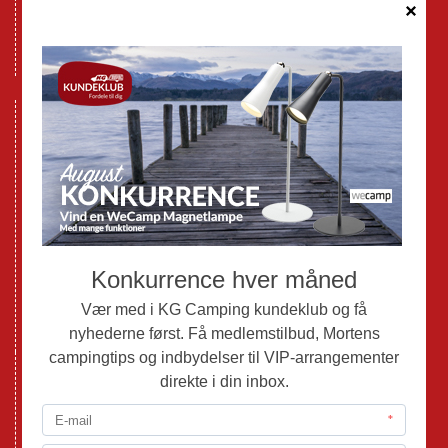
Cookie politik
Databeskyttelse GDPR
GPDR - Optagelse af foto og video
Nye Campingvogne
Nye Autocampere og Vans
Brugte Campingvogne
Brugte Autocampere og Vans
Webshop
Værksted
Mortens Campingtips
KG Camping Kundeklub
Nyheder
Adria
Adria Vans
Adria Autocampere