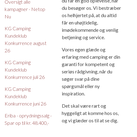
du får en god oplevelse, når
Oversigt alle
du besøger os. Vi bestræber
kampagner - Netop
os helhjertet på, at du altid
Nu
får en uhøjtidelig,
KG Camping
imødekommende og venlig
Kundeklub
betjening og service.
Konkurrence august
Vores egen glæde og
26
erfaring med camping er din
KG Camping
garanti for kompetent og
Kundeklub
seriøs rådgivning, når du
Konkurrence juli 26
søger svar på dine
spørgsmål eller ny
KG Camping
inspiration.
Kundeklub
Konkurrence juni 26
Det skal være rart og
hyggeligt at komme hos os,
Eriba - oprydningssalg -
og vi glæder os til at se dig.
Spar op til kr. 48.400,-