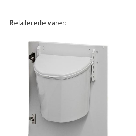
Isabella Opstillingsvejledninger
GPDR - Optagelse af foto og video
Relaterede varer:
GPDR - KG Camping Kundeklub