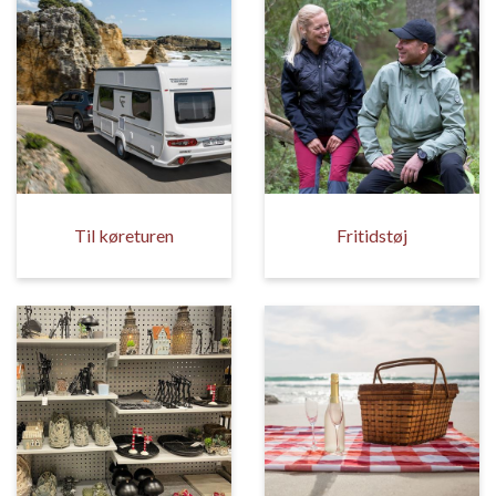
Til køreturen
Fritidstøj