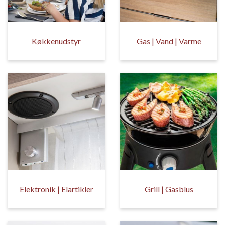
Køkkenudstyr
Gas | Vand | Varme
Elektronik | Elartikler
Grill | Gasblus