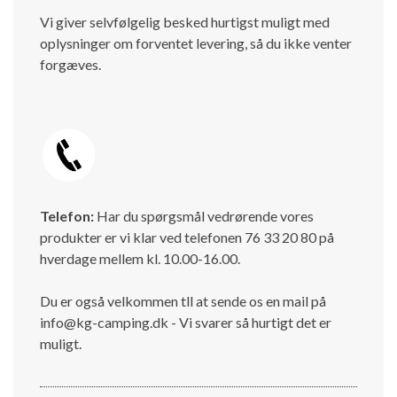
Vi giver selvfølgelig besked hurtigst muligt med
oplysninger om forventet levering, så du ikke venter
forgæves.
Telefon:
Har du spørgsmål vedrørende vores
produkter er vi klar ved telefonen 76 33 20 80 på
hverdage mellem kl. 10.00-16.00.
Du er også velkommen tll at sende os en mail på
info@kg-camping.dk - Vi svarer så hurtigt det er
muligt.