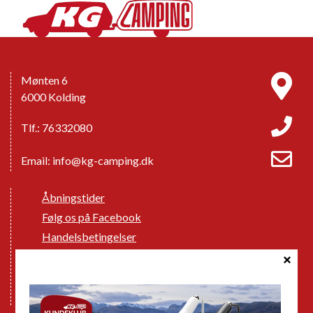
Mønten 6
6000 Kolding
Tlf.: 76332080
Email:
info@kg-camping.dk
Åbningstider
Følg os på Facebook
Handelsbetingelser
Cookie politik
Databeskyttelse GDPR
GPDR - Optagelse af foto og video