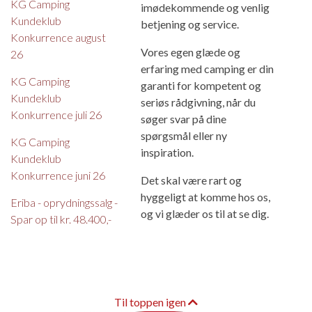
KG Camping
imødekommende og venlig
Kundeklub
betjening og service.
Konkurrence august
Vores egen glæde og
26
erfaring med camping er din
KG Camping
garanti for kompetent og
Kundeklub
seriøs rådgivning, når du
Konkurrence juli 26
søger svar på dine
spørgsmål eller ny
KG Camping
inspiration.
Kundeklub
Konkurrence juni 26
Det skal være rart og
hyggeligt at komme hos os,
Eriba - oprydningssalg -
og vi glæder os til at se dig.
Spar op til kr. 48.400,-
Til toppen igen