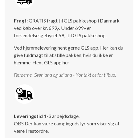
Isabella Opstillingsvejledninger
GPDR - Optagelse af foto og video
Fragt:
GRATIS fragt til GLS pakkeshop i Danmark
ved køb over kr. 699,-. Under 699,- er
GPDR - KG Camping Kundeklub
forsendelsesgebyret 59,- til GLS pakkeshop.
Ved hjemmelevering hent gerne GLS app. Her kan du
give fuldmagt til at stille pakken, hvis du ikke er
hjemme.
Hent GLS app her
Færøerne, Grønland og udland - Kontakt os for tilbud.
Leveringstid
1-3 arbejdsdage.
OBS Der kan være campingudstyr, som viser sig at
være i restordre.