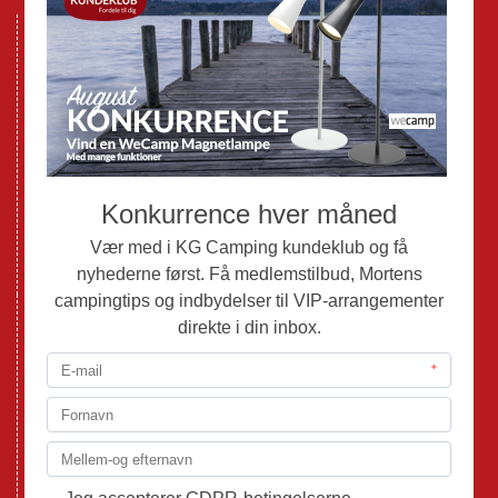
Nye Campingvogne
Nye Autocampere og Vans
Brugte Campingvogne
Brugte Autocampere og Vans
Webshop
Værksted
Mortens Campingtips
KG Camping Kundeklub
Nyheder
Adria
Adria Vans
Adria Autocampere
Eriba
Fendt
Hobby
Randger Van