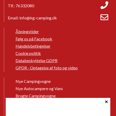
Tlf.: 76332080
Email:
info@kg-camping.dk
Åbningstider
Følg os på Facebook
Handelsbetingelser
Cookie politik
Databeskyttelse GDPR
GPDR - Optagelse af foto og video
Nye Campingvogne
Nye Autocampere og Vans
Brugte Campingvogne
Brugte Autocampere og Vans
Webshop