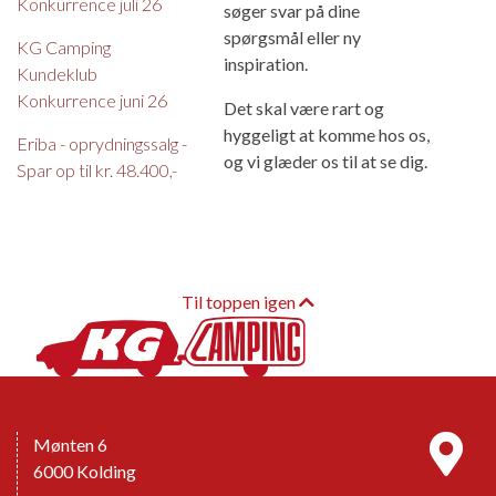
Konkurrence juli 26
søger svar på dine
spørgsmål eller ny
KG Camping
inspiration.
Kundeklub
Konkurrence juni 26
Det skal være rart og
hyggeligt at komme hos os,
Eriba - oprydningssalg -
og vi glæder os til at se dig.
Spar op til kr. 48.400,-
Til toppen igen
Mønten 6
6000 Kolding