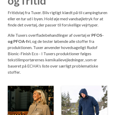
og fritid
KG Camping Kundeklub
Adria Campingvogne
----------------------------------
Værksted – Bestil tid
Kontakt
Fritidstøj fra Tuxer. Bliv rigtigt klædt på til campingturen
Eriba Campingvogne
Adria 60 års jubilæumsmodeller
Skadecenter – Anmeld skade
Personale
KG Camping kundeklub
Adria Campingvogne
eller en tur ud i byen. Hold øje med vandsøjletryk for at
finde det overtøj, der passer til forskellige vejrtyper.
Fendt Campingvogne
Adria Autocamper
Reservedele – Bestil dele
Butikken - kig ind
Se dine medlemstilbud
Adria Aviva Lite
Eriba Campingvogne
Alle Tuxers overfladebehandlinger af overtøj er
PFOS-
og PFOA-fri
, og de tester løbende alle stoffer fra
Hobby Campingvogne
Adria Campervans
Service og eftersyn
Ledige stillinger
Mortens Campingtips
Adria Aviva
Eriba Touring
Fendt Campingvogne
Adria Autocamper
produktionen. Tuxer anvender hovedsageligt
Rudof
Bionic-Finish Eco
- I Tuxers produktioner følges
Hobby De Luxe - DK-line
Serviceaftaler
Information
Nyheder
Adria Altea
Fendt Apero
Hobby Campingvogne
Adria Supersonic
Adria Campervans
tekstilimportørernes kemikalievejledninger, som er
baseret på
ECHA's liste over særligt problematiske
stoffer.
Tabbert Campingvogne
Guides - før værkstedsbesøg
KG Camping Historie
Gaveideer til campisten
Adria Action
Fendt Bianco Selection / Activ
Hobby On-tour
Adria Sonic
Adria Twin Sports van
Offentlig virksomhed - sådan handler du i
shoppen
T@b Campingvogne
Montering af ekstraudstyr i campingvognen
Adria Adora
Fendt Tendenza
Hobby De Luxe
Adria Matrix
Adria Twin Supreme
Campingplads - levering af varer
----------------------------------
Ekstraudstyr
Adria Alpina
Fendt Diamant
Hobby Excellent
Adria Coral XL
Adria Twin
Pintrip - overnatning for autocampere