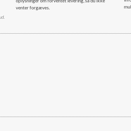
oplysninger om forventet levering, så du ikke
mul
venter forgæves.
ud.