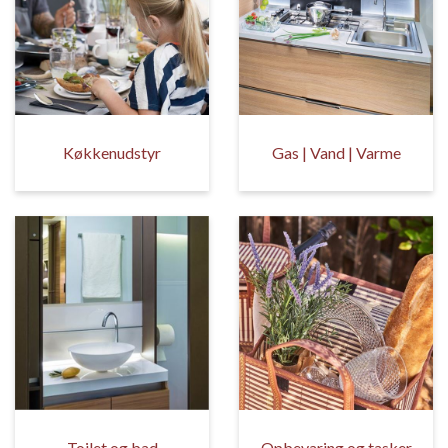
Køkkenudstyr
Gas | Vand | Varme
Toilet og bad
Opbevaring og tasker