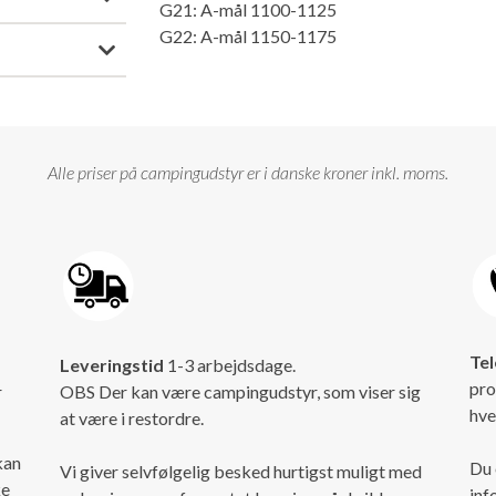
G21: A-mål 1100-1125
G22: A-mål 1150-1175
Alle priser på campingudstyr er i danske kroner inkl. moms.
Tel
Leveringstid
1-3 arbejdsdage.
pro
r
OBS Der kan være campingudstyr, som viser sig
hve
at være i restordre.
kan
Du 
Vi giver selvfølgelig besked hurtigst muligt med
ke
inf