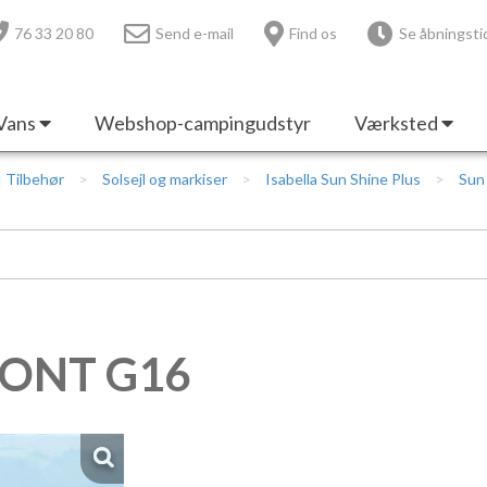
76 33 20 80
Send e-mail
Find os
Se åbningsti
Vans
Webshop-campingudstyr
Værksted
 | Tilbehør
Solsejl og markiser
Isabella Sun Shine Plus
Sun
FRONT G16