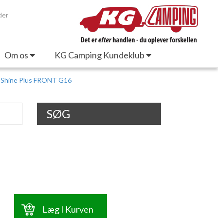
der
Om os
KG Camping Kundeklub
 Shine Plus FRONT G16
SØG
Læg I Kurven