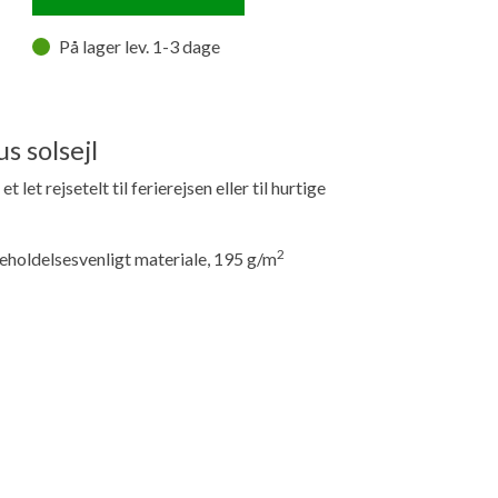
På lager lev. 1-3 dage
s solsejl
t let rejsetelt til ferierejsen eller til hurtige
2
igeholdelsesvenligt materiale, 195 g/m