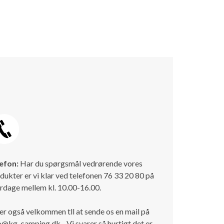
efon:
Har du spørgsmål vedrørende vores
dukter er vi klar ved telefonen 76 33 20 80 på
rdage mellem kl. 10.00-16.00.
er også velkommen tll at sende os en mail på
o@kg-camping.dk - Vi svarer så hurtigt det er