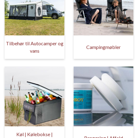
Tilbehør til Autocamper og
Campingmøbler
vans
Køl | Kølebokse |
Rengøring | Affald