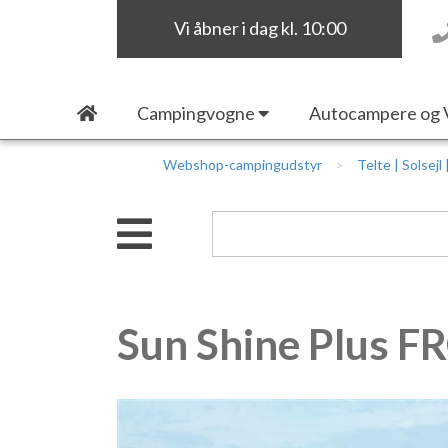
Vi åbner i dag kl. 10:00
Campingvogne
Autocampere og 
Webshop-campingudstyr
Telte | Solsejl
Sun Shine Plus 