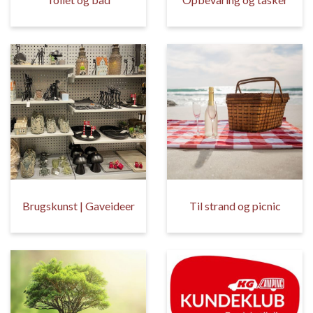
Brugskunst | Gaveideer
Til strand og picnic