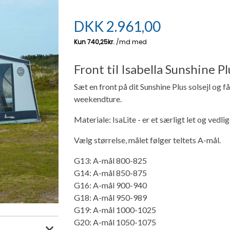
DKK
2.961,00
Front til Isabella Sunshine Plu
Sæt en front på dit Sunshine Plus solsejl og få e
weekendture.
Materiale: IsaLite - er et særligt let og vedl
Vælg størrelse, målet følger teltets A-mål.
G13: A-mål 800-825
G14: A-mål 850-875
G16: A-mål 900-940
G18: A-mål 950-989
G19: A-mål 1000-1025
G20: A-mål 1050-1075