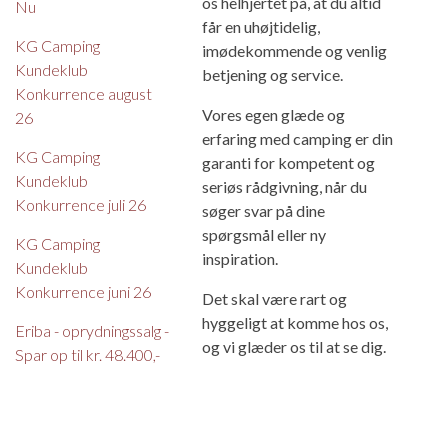
os helhjertet på, at du altid
Nu
får en uhøjtidelig,
KG Camping
imødekommende og venlig
Kundeklub
betjening og service.
Konkurrence august
Vores egen glæde og
26
erfaring med camping er din
KG Camping
garanti for kompetent og
Kundeklub
seriøs rådgivning, når du
Konkurrence juli 26
søger svar på dine
spørgsmål eller ny
KG Camping
inspiration.
Kundeklub
Konkurrence juni 26
Det skal være rart og
hyggeligt at komme hos os,
Eriba - oprydningssalg -
og vi glæder os til at se dig.
Spar op til kr. 48.400,-