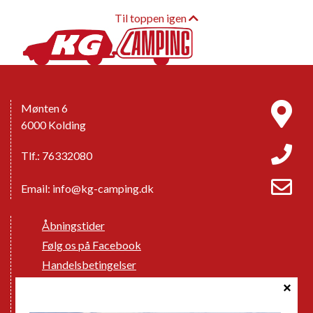
Til toppen igen
Mønten 6
6000 Kolding
Tlf.: 76332080
Email:
info@kg-camping.dk
Åbningstider
Følg os på Facebook
Handelsbetingelser
Cookie politik
Databeskyttelse GDPR