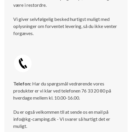
være i restordre.
Vi giver selvfølgelig besked hurtigst muligt med
oplysninger om forventet levering, så du ikke venter
forgæves.
Telefon:
Har du spørgsmål vedrørende vores
produkter er vi klar ved telefonen 76 33 20 80 på
hverdage mellem kl. 10.00-16.00.
Du er også velkommen tll at sende os en mail på
info@kg-camping.dk - Vi svarer så hurtigt det er
muligt.