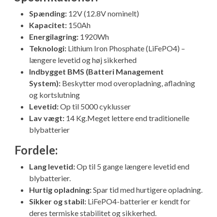
Isabella Opstillingsvejledninger
Spænding:
12V (12.8V nominelt)
GPDR - Optagelse af foto og video
Kapacitet:
150Ah
Energilagring:
1920Wh
Teknologi:
Lithium Iron Phosphate (LiFePO4) –
GPDR - KG Camping Kundeklub
længere levetid og høj sikkerhed
Indbygget BMS (Batteri Management
System):
Beskytter mod overopladning, afladning
og kortslutning
Levetid:
Op til 5000 cyklusser
Lav vægt:
14 Kg.Meget lettere end traditionelle
blybatterier
Fordele:
Lang levetid:
Op til 5 gange længere levetid end
blybatterier.
Hurtig opladning:
Spar tid med hurtigere opladning.
Sikker og stabil:
LiFePO4-batterier er kendt for
deres termiske stabilitet og sikkerhed.