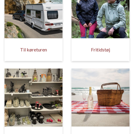
Til køreturen
Fritidstøj