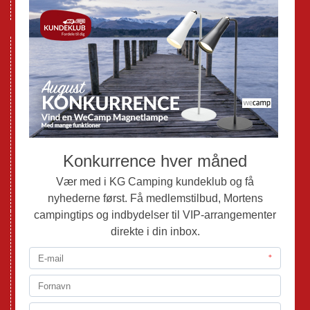
GPDR - Optagelse af foto og video
Nye Campingvogne
Nye Autocampere og Vans
Brugte Campingvogne
Brugte Autocampere og Vans
Webshop
Værksted
Mortens Campingtips
KG Camping Kundeklub
Nyheder
Adria
Adria Vans
Adria Autocampere
Eriba
Fendt