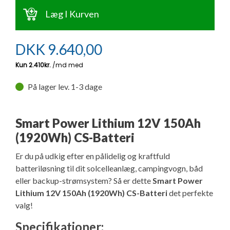
Ny campingvogn - godt at vide
Adria Astella
Next
Hobby Prestige
Adria Coral
Internet i campingvognen
Læg I Kurven
GRØN Virksomhed
Vil du sælge din campingvogn?
Hobby Maxia
Lille campingvogn
Adria Compact
Aircondition og klimaanlæg
DKK
9.640,00
Tuxer måleskemaer
Brugte telte og udstyr
Finansiering af campingvogn
Gas-komfort i din campingvogn
Sikker handel
På lager lev. 1-3 dage
Isabella fortelte
Forsikring af campingvogn
E-trailer kontrol- og sikkerhedsapp
Klagemuligheder
Smart Power Lithium 12V 150Ah
Camping erhverv
Isabella Fortelte
Byvand - rindende vand i campingvognen
(1920Wh) CS-Batteri
Konkurrenceregler
Isabella Lufttelte
3 spændende ideer til campingvognen
Er du på udkig efter en pålidelig og kraftfuld
Handelsbetingelser - webshop
batteriløsning til dit solcelleanlæg, campingvogn, båd
eller backup-strømsystem? Så er dette
Smart Power
Isabella weekend- og vinterfortelte
GPS tracker til autocamper og campingvogn
Lithium 12V 150Ah (1920Wh) CS-Batteri
det perfekte
Cookie & Privatlivspolitik
valg!
Isabella fortelte til specialvogne
Specifikationer:
Persondata