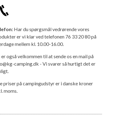
lefon:
Har du spørgsmål vedrørende vores
odukter er vi klar ved telefonen 76 33 20 80 på
erdage mellem kl. 10.00-16.00.
 er også velkommen til at sende os en mail på
fo@kg-camping.dk - Vi svarer så hurtigt det er
ligt.
le priser på campingudstyr er i danske kroner
kl. moms.