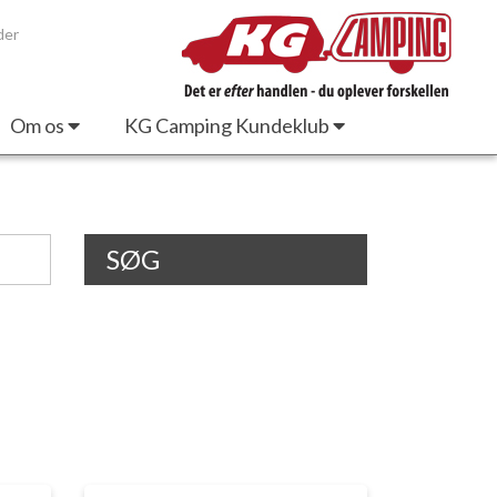
der
Om os
KG Camping Kundeklub
SØG