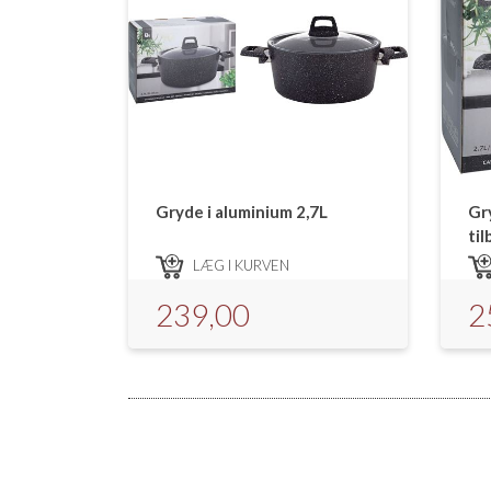
Gryde i aluminium 2,7L
Gry
ti
LÆG I KURVEN
239,00
2