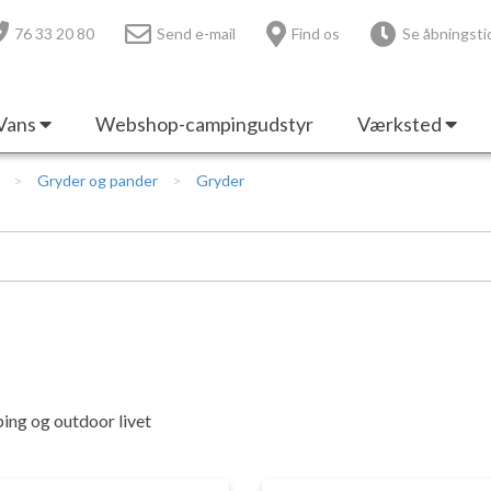
76 33 20 80
Send e-mail
Find os
Se åbningsti
Vans
Webshop-campingudstyr
Værksted
Gryder og pander
Gryder
ping og outdoor livet