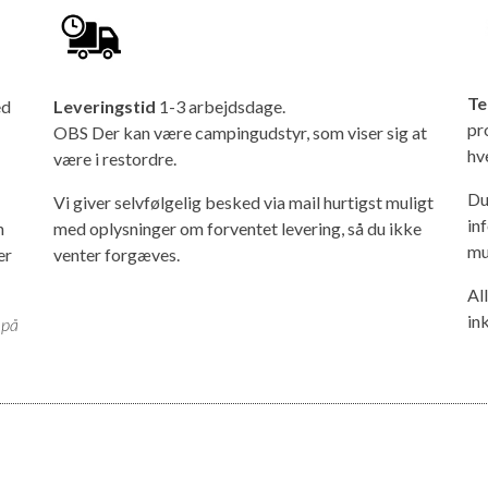
Te
ed
Leveringstid
1-3 arbejdsdage.
pr
OBS Der kan være campingudstyr, som viser sig at
hv
være i restordre.
Du
Vi giver selvfølgelig besked via mail hurtigst muligt
in
n
med oplysninger om forventet levering, så du ikke
mu
er
venter forgæves.
Al
in
 på