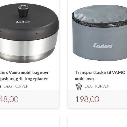
ders Vamo mobil bageovn
Transporttaske til VAMO
 gasblus, grill, kogeplader
mobil ovn
 Trangia.
LÆG I KURVEN
LÆG I KURVEN
48,00
198,00