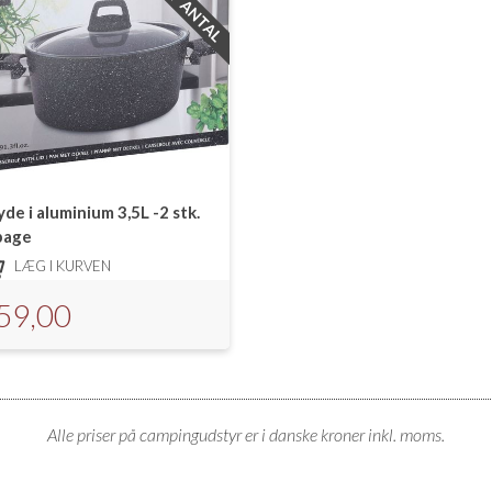
de i aluminium 3,5L -2 stk.
lbage
LÆG I KURVEN
59,00
Alle priser på campingudstyr er i danske kroner inkl. moms.