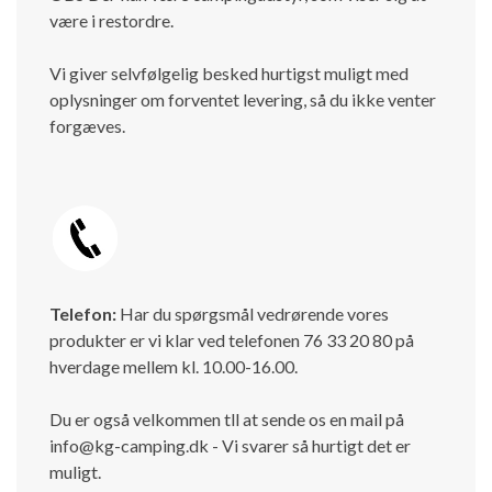
være i restordre.
Vi giver selvfølgelig besked hurtigst muligt med
oplysninger om forventet levering, så du ikke venter
forgæves.
Telefon:
Har du spørgsmål vedrørende vores
produkter er vi klar ved telefonen 76 33 20 80 på
hverdage mellem kl. 10.00-16.00.
Du er også velkommen tll at sende os en mail på
info@kg-camping.dk - Vi svarer så hurtigt det er
muligt.