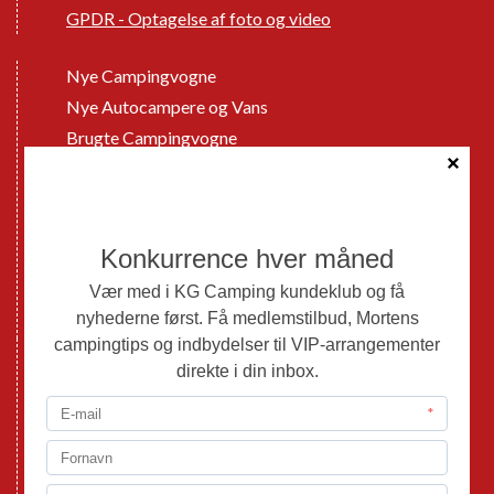
GPDR - Optagelse af foto og video
Nye Campingvogne
Nye Autocampere og Vans
Brugte Campingvogne
Brugte Autocampere og Vans
Webshop
Værksted
Mortens Campingtips
KG Camping Kundeklub
Nyheder
Adria
Adria Vans
Adria Autocampere
Eriba
Fendt