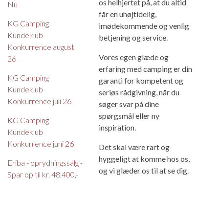
os helhjertet på, at du altid
Nu
får en uhøjtidelig,
KG Camping
imødekommende og venlig
Kundeklub
betjening og service.
Konkurrence august
Vores egen glæde og
26
erfaring med camping er din
KG Camping
garanti for kompetent og
Kundeklub
seriøs rådgivning, når du
Konkurrence juli 26
søger svar på dine
spørgsmål eller ny
KG Camping
inspiration.
Kundeklub
Konkurrence juni 26
Det skal være rart og
hyggeligt at komme hos os,
Eriba - oprydningssalg -
og vi glæder os til at se dig.
Spar op til kr. 48.400,-