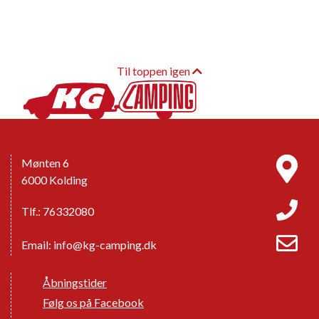
Til toppen igen
Mønten 6
6000 Kolding
Tlf.: 76332080
Email:
info@kg-camping.dk
Åbningstider
Følg os på Facebook