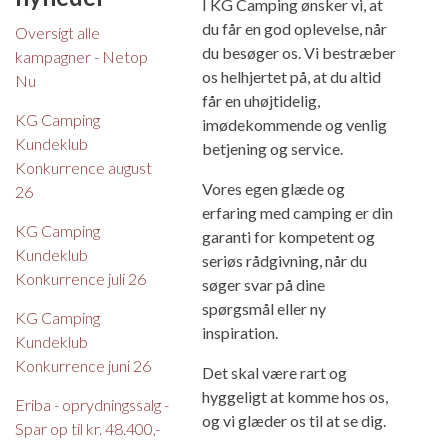
I KG Camping ønsker vi, at
du får en god oplevelse, når
Oversigt alle
du besøger os. Vi bestræber
kampagner - Netop
os helhjertet på, at du altid
Nu
får en uhøjtidelig,
KG Camping
imødekommende og venlig
Kundeklub
betjening og service.
Konkurrence august
Vores egen glæde og
26
erfaring med camping er din
KG Camping
garanti for kompetent og
Kundeklub
seriøs rådgivning, når du
Konkurrence juli 26
søger svar på dine
spørgsmål eller ny
KG Camping
inspiration.
Kundeklub
Konkurrence juni 26
Det skal være rart og
hyggeligt at komme hos os,
Eriba - oprydningssalg -
og vi glæder os til at se dig.
Spar op til kr. 48.400,-