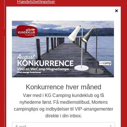
Handelsbetingelser
Cookie politik
Databeskyttelse GDPR
GPDR - Optagelse af foto og video
Nye Campingvogne
Nye Autocampere og Vans
Brugte Campingvogne
Brugte Autocampere og Vans
Webshop
Værksted
Mortens Campingtips
KG Camping Kundeklub
Nyheder
Adria
Adria Vans