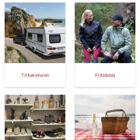
Til køreturen
Fritidstøj