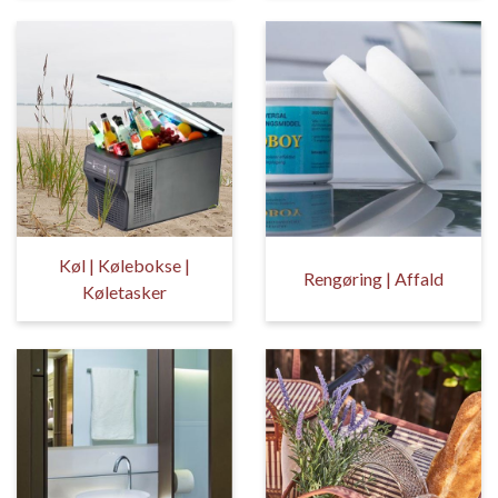
Køl | Kølebokse |
Rengøring | Affald
Køletasker