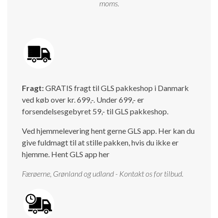
moms.
Isabella Opstillingsvejledninger
GPDR - Optagelse af foto og video
GPDR - KG Camping Kundeklub
Fragt:
GRATIS fragt til GLS pakkeshop i Danmark
ved køb over kr. 699,-. Under 699,- er
forsendelsesgebyret 59,- til GLS pakkeshop.
Ved hjemmelevering hent gerne GLS app. Her kan du
give fuldmagt til at stille pakken, hvis du ikke er
hjemme.
Hent GLS app her
Færøerne, Grønland og udland - Kontakt os for tilbud.