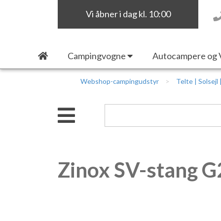
Vi åbner i dag kl. 10:00
Campingvogne
Autocampere og 
Webshop-campingudstyr
Telte | Solsejl
Zinox SV-stang G