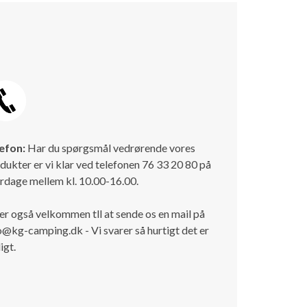
efon:
Har du spørgsmål vedrørende vores
dukter er vi klar ved telefonen 76 33 20 80 på
rdage mellem kl. 10.00-16.00.
er også velkommen tll at sende os en mail på
o@kg-camping.dk - Vi svarer så hurtigt det er
igt.