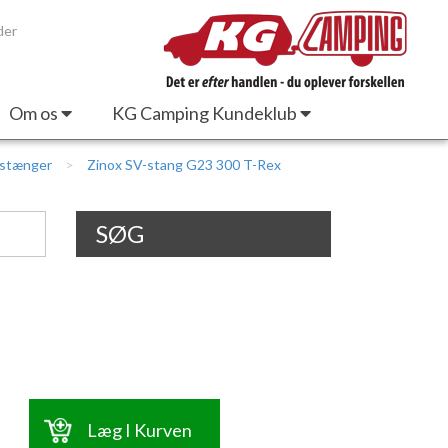
der
Om os
KG Camping Kundeklub
estænger
Zinox SV-stang G23 300 T-Rex
SØG
Læg I Kurven