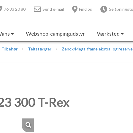
76 33 20 80
Send e-mail
Find os
Se åbningsti
Vans
Webshop-campingudstyr
Værksted
 | Tilbehør
Teltstænger
Zenox/Mega-frame ekstra- og reserv
23 300 T-Rex