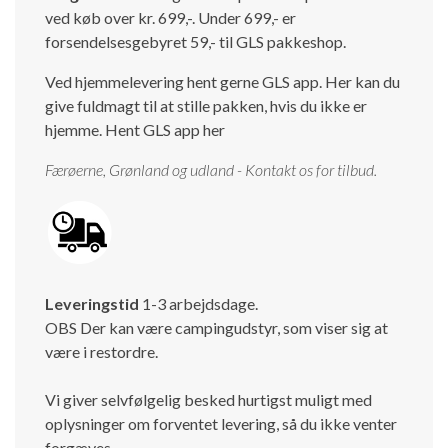
ved køb over kr. 699,-. Under 699,- er
Isabella Opstillingsvejledninger
forsendelsesgebyret 59,- til GLS pakkeshop.
GPDR - Optagelse af foto og video
Ved hjemmelevering hent gerne GLS app. Her kan du
GPDR - KG Camping Kundeklub
give fuldmagt til at stille pakken, hvis du ikke er
hjemme.
Hent GLS app her
Færøerne, Grønland og udland - Kontakt os for tilbud.
Leveringstid
1-3 arbejdsdage.
OBS Der kan være campingudstyr, som viser sig at
være i restordre.
Vi giver selvfølgelig besked hurtigst muligt med
oplysninger om forventet levering, så du ikke venter
forgæves.