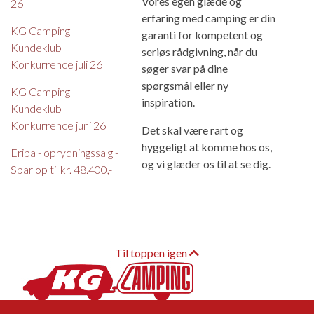
Vores egen glæde og
26
erfaring med camping er din
KG Camping
garanti for kompetent og
Kundeklub
seriøs rådgivning, når du
Konkurrence juli 26
søger svar på dine
spørgsmål eller ny
KG Camping
inspiration.
Kundeklub
Konkurrence juni 26
Det skal være rart og
hyggeligt at komme hos os,
Eriba - oprydningssalg -
og vi glæder os til at se dig.
Spar op til kr. 48.400,-
Til toppen igen