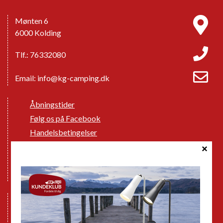
Mønten 6
6000 Kolding
Tlf.: 76332080
Email:
info@kg-camping.dk
Åbningstider
Følg os på Facebook
Handelsbetingelser
Cookie politik
Databeskyttelse GDPR
GPDR - Optagelse af foto og video
Nye Campingvogne
Nye Autocampere og Vans