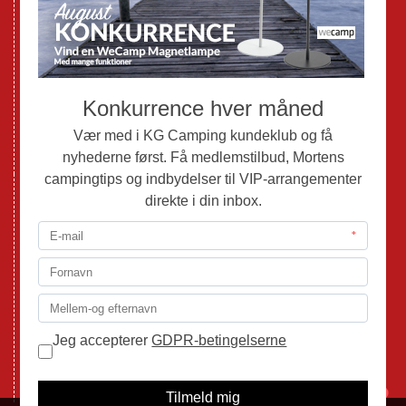
Brugte Campingvogne
Brugte Autocampere og Vans
Webshop
Værksted
Mortens Campingtips
KG Camping Kundeklub
Nyheder
Adria
Adria Vans
Adria Autocampere
Eriba
Fendt
Hobby
Randger Van
Tabbert
Isabella
1