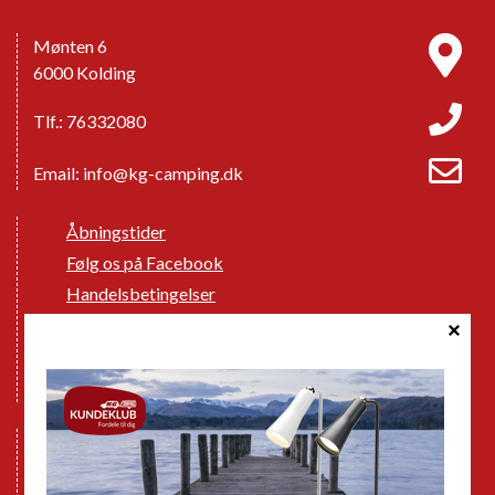
Mønten 6
6000 Kolding
Tlf.: 76332080
Email:
info@kg-camping.dk
Åbningstider
Følg os på Facebook
Handelsbetingelser
Cookie politik
Databeskyttelse GDPR
GPDR - Optagelse af foto og video
Nye Campingvogne
Nye Autocampere og Vans