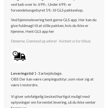
ved køb over kr. 699,-. Under 699,- er
Isabella Opstillingsvejledninger
forsendelsesgebyret 59,- til GLS pakkeshop.
GPDR - Optagelse af foto og video
Ved hjemmelevering hent gerne GLS app. Her kan du
GPDR - KG Camping Kundeklub
give fuldmagt til at stille pakken, hvis du ikke er
hjemme.
Hent GLS app her
Færøerne, Grønland og udland - Kontakt os for tilbud.
Leveringstid
1-3 arbejdsdage.
OBS Der kan være campingudstyr, som viser sig at
være i restordre.
Vi giver selvfølgelig besked hurtigst muligt med
oplysninger om forventet levering, så du ikke venter
forgæves.