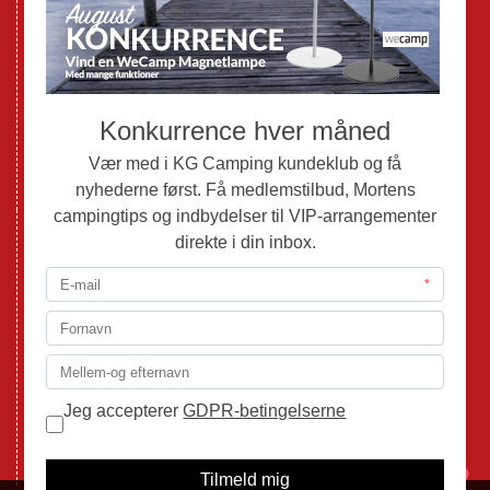
Brugte Campingvogne
Brugte Autocampere og Vans
Webshop
Værksted
Mortens Campingtips
KG Camping Kundeklub
Nyheder
Adria
Adria Vans
Adria Autocampere
Eriba
Fendt
Hobby
Randger Van
Tabbert
Isabella
1