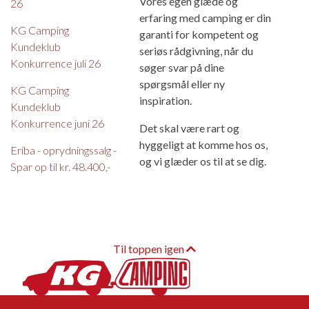
Vores egen glæde og
26
erfaring med camping er din
KG Camping
garanti for kompetent og
Kundeklub
seriøs rådgivning, når du
Konkurrence juli 26
søger svar på dine
spørgsmål eller ny
KG Camping
inspiration.
Kundeklub
Konkurrence juni 26
Det skal være rart og
hyggeligt at komme hos os,
Eriba - oprydningssalg -
og vi glæder os til at se dig.
Spar op til kr. 48.400,-
Til toppen igen