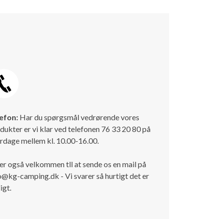
efon:
Har du spørgsmål vedrørende vores
dukter er vi klar ved telefonen 76 33 20 80 på
rdage mellem kl. 10.00-16.00.
er også velkommen tll at sende os en mail på
o@kg-camping.dk - Vi svarer så hurtigt det er
igt.