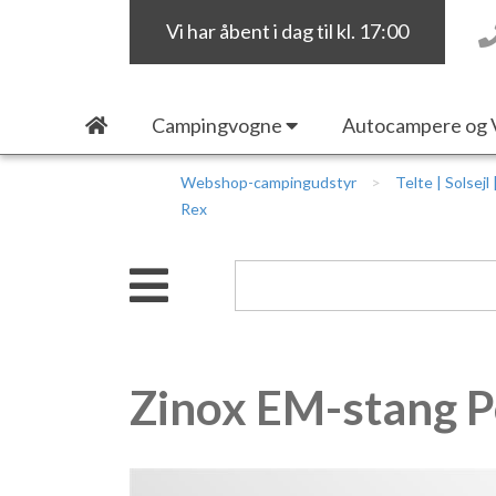
Vi har åbent i dag til kl. 17:00
Campingvogne
Autocampere og 
Webshop-campingudstyr
Telte | Solsejl
Rex
Zinox EM-stang P