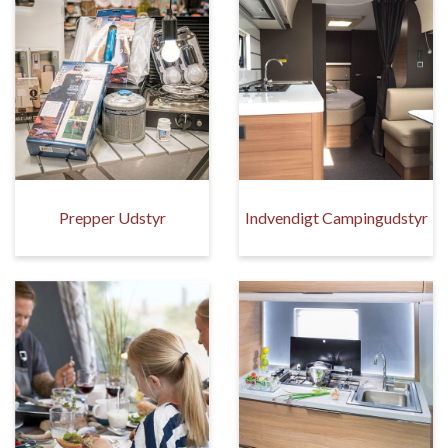
Prepper Udstyr
Indvendigt Campingudstyr