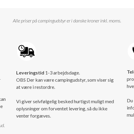
Alle priser på campingudstyr er i danske kroner inkl. moms.
Tel
Leveringstid
1-3 arbejdsdage.
pro
r
OBS Der kan være campingudstyr, som viser sig
hve
at være i restordre.
kan
Du 
Vi giver selvfølgelig besked hurtigst muligt med
ke
inf
oplysninger om forventet levering, så du ikke
mul
venter forgæves.
ud.