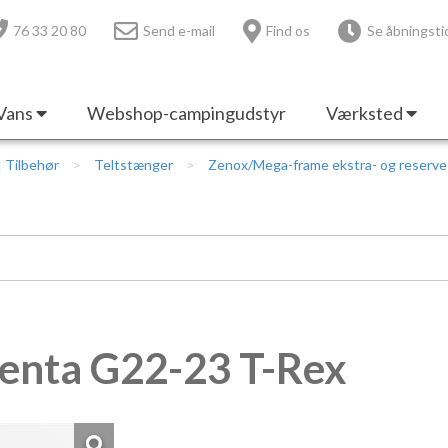
76 33 20 80
Send e-mail
Find os
Se åbningsti
Vans
Webshop-campingudstyr
Værksted
 | Tilbehør
Teltstænger
Zenox/Mega-frame ekstra- og reserv
enta G22-23 T-Rex