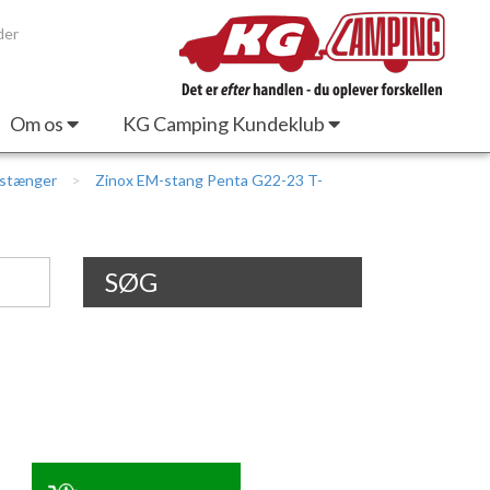
der
Om os
KG Camping Kundeklub
estænger
Zinox EM-stang Penta G22-23 T-
SØG