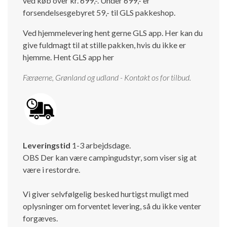
ved køb over kr. 699,-. Under 699,- er
forsendelsesgebyret 59,- til GLS pakkeshop.
Ved hjemmelevering hent gerne GLS app. Her kan du
give fuldmagt til at stille pakken, hvis du ikke er
hjemme.
Hent GLS app her
Færøerne, Grønland og udland - Kontakt os for tilbud.
Leveringstid
1-3 arbejdsdage.
OBS Der kan være campingudstyr, som viser sig at
være i restordre.
Vi giver selvfølgelig besked hurtigst muligt med
oplysninger om forventet levering, så du ikke venter
forgæves.