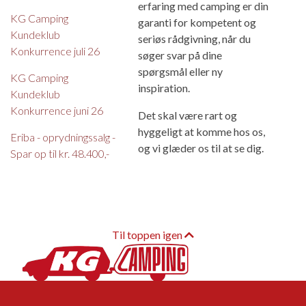
erfaring med camping er din
KG Camping
garanti for kompetent og
Kundeklub
seriøs rådgivning, når du
Konkurrence juli 26
søger svar på dine
spørgsmål eller ny
KG Camping
inspiration.
Kundeklub
Konkurrence juni 26
Det skal være rart og
hyggeligt at komme hos os,
Eriba - oprydningssalg -
og vi glæder os til at se dig.
Spar op til kr. 48.400,-
Til toppen igen