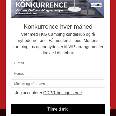
Brugte Autocampere og Vans
Webshop
Værksted
Mortens Campingtips
KG Camping Kundeklub
Nyheder
Adria
Adria Vans
Adria Autocampere
Eriba
Fendt
Hobby
Randger Van
Tabbert
Isabella
1