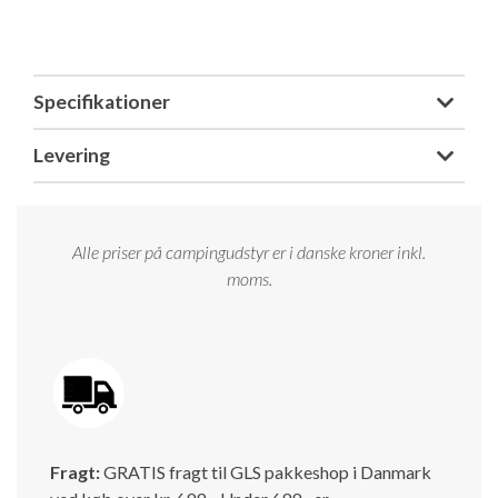
Isabella Opstillingsvejledninger
GPDR - Optagelse af foto og video
Specifikationer
GPDR - KG Camping Kundeklub
Levering
Alle priser på campingudstyr er i danske kroner inkl.
moms.
Fragt:
GRATIS fragt til GLS pakkeshop i Danmark