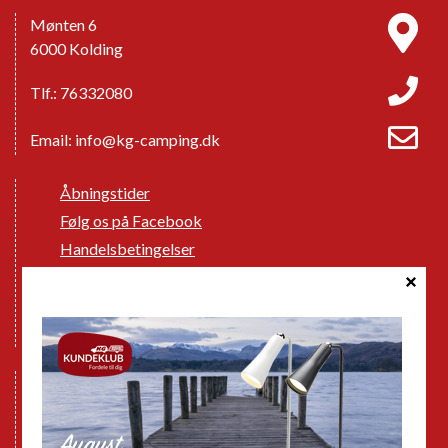
Mønten 6
6000 Kolding
Tlf.: 76332080
Email:
info@kg-camping.dk
Åbningstider
Følg os på Facebook
Handelsbetingelser
Cookie politik
Databeskyttelse GDPR
GPDR - Optagelse af foto og video
Nye Campingvogne
Nye Autocampere og Vans
Brugte Campingvogne