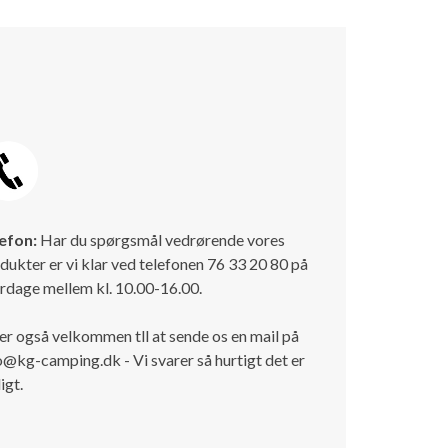
efon:
Har du spørgsmål vedrørende vores
dukter er vi klar ved telefonen 76 33 20 80 på
rdage mellem kl. 10.00-16.00.
er også velkommen tll at sende os en mail på
o@kg-camping.dk - Vi svarer så hurtigt det er
igt.