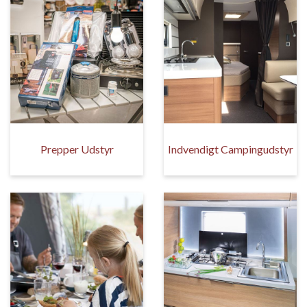
Prepper Udstyr
Indvendigt Campingudstyr