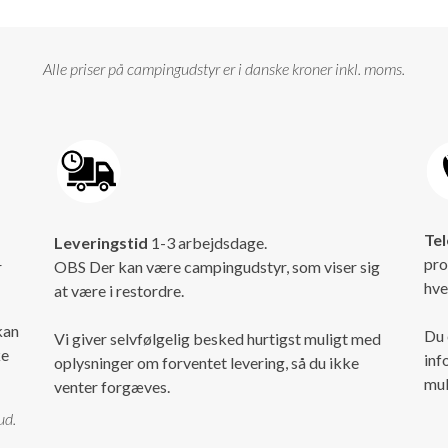
Alle priser på campingudstyr er i danske kroner inkl. moms.
Tel
Leveringstid
1-3 arbejdsdage.
pro
r
OBS Der kan være campingudstyr, som viser sig
hve
at være i restordre.
kan
Du 
Vi giver selvfølgelig besked hurtigst muligt med
ke
inf
oplysninger om forventet levering, så du ikke
mul
venter forgæves.
ud.