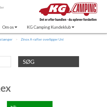
der
Om os
KG Camping Kundeklub
estænger
Zinox A-rafter overligger Uni
SØG
Rex