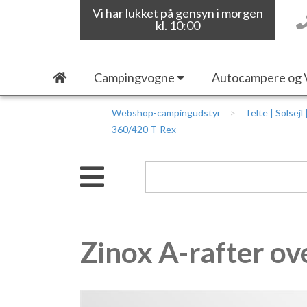
Vi har lukket på gensyn i morgen
kl. 10:00
Campingvogne
Autocampere og 
Webshop-campingudstyr
Telte | Solsejl
360/420 T-Rex
Zinox A-rafter ov