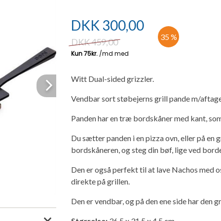
DKK
300,00
35 %
DKK
459,00
Witt Dual-sided grizzler.
Next
Vendbar sort støbejerns grill pande m/aftag
Panden har en træ bordskåner med kant, som 
Du sætter panden i en pizza ovn, eller på en g
bordskåneren, og steg din bøf, lige ved borde
Den er også perfekt til at lave Nachos med os
direkte på grillen.
Den er vendbar, og på den ene side har den g
Størrelse:
36,5 x 31,5 x 4,5 cm.