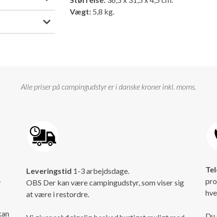
Vægt:
5,8 kg.
Alle priser på campingudstyr er i danske kroner inkl. moms.
Tel
Leveringstid
1-3 arbejdsdage.
pro
r
OBS Der kan være campingudstyr, som viser sig
hve
at være i restordre.
kan
Du 