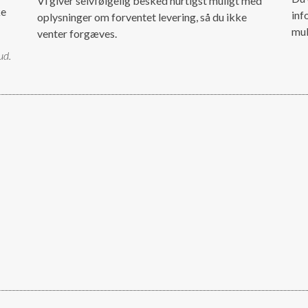
Vi giver selvfølgelig besked hurtigst muligt med
ke
inf
oplysninger om forventet levering, så du ikke
mul
venter forgæves.
ud.