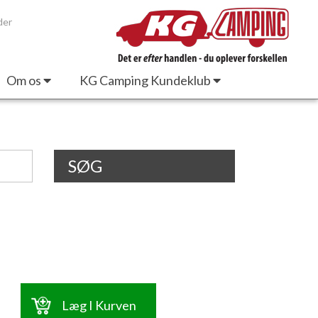
der
Om os
KG Camping Kundeklub
SØG
Læg I Kurven