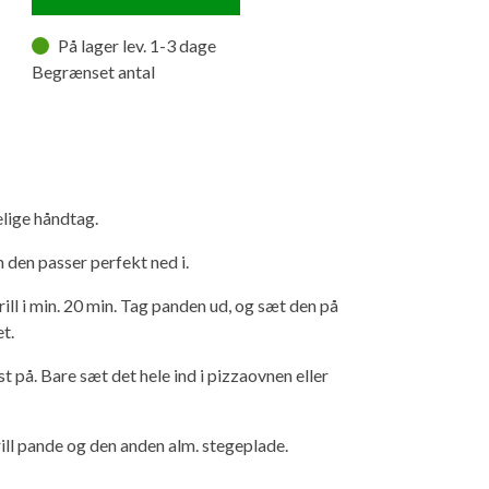
På lager lev. 1-3 dage
Begrænset antal
elige håndtag.
den passer perfekt ned i.
rill i min. 20 min. Tag panden ud, og sæt den på
t.
t på. Bare sæt det hele ind i pizzaovnen eller
rill pande og den anden alm. stegeplade.