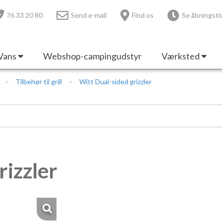
76 33 20 80
Send e-mail
Find os
Se åbningsti
Vans
Webshop-campingudstyr
Værksted
Tilbehør til grill
Witt Dual-sided grizzler
rizzler