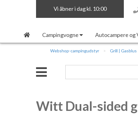
Vi åbner i dag kl. 10:00
Campingvogne
Autocampere og 
Webshop-campingudstyr
Grill | Gasblus
Witt Dual-sided g