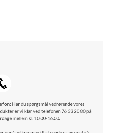
efon:
Har du spørgsmål vedrørende vores
dukter er vi klar ved telefonen 76 33 20 80 på
rdage mellem kl. 10.00-16.00.
er også velkommen tll at sende os en mail på