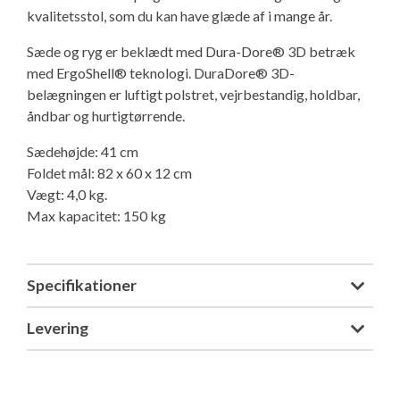
kvalitetsstol, som du kan have glæde af i mange år.
Isabella Opstillingsvejledninger
GPDR - Optagelse af foto og video
Sæde og ryg er beklædt med Dura-Dore® 3D betræk
med ErgoShell® teknologi. DuraDore® 3D-
GPDR - KG Camping Kundeklub
belægningen er luftigt polstret, vejrbestandig, holdbar,
åndbar og hurtigtørrende.
Sædehøjde: 41 cm
Foldet mål: 82 x 60 x 12 cm
Vægt: 4,0 kg.
Max kapacitet: 150 kg
Specifikationer
Levering