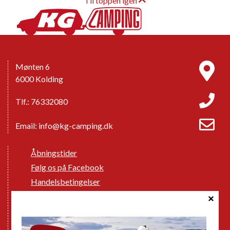
Til toppen igen
Mønten 6
6000 Kolding
Tlf.: 76332080
Email:
info@kg-camping.dk
Åbningstider
Følg os på Facebook
Handelsbetingelser
Cookie politik
Databeskyttelse GDPR
GPDR - Optagelse af foto og video