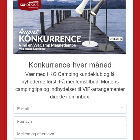
Nye Campingvogne
Nye Autocampere og Vans
Brugte Campingvogne
Brugte Autocampere og Vans
Webshop
Værksted
Mortens Campingtips
KG Camping Kundeklub
Nyheder
Adria
Adria Vans
Adria Autocampere
Eriba
Fendt
Hobby