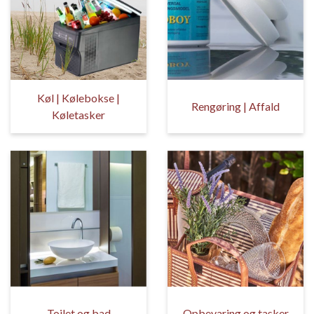
Køl | Kølebokse |
Rengøring | Affald
Køletasker
Toilet og bad
Opbevaring og tasker