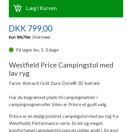
Ny campingvogn - godt at vide
Adria Astella
Next
Hobby Prestige
Adria Coral
Internet i campingvognen
Læg I Kurven
GRØN Virksomhed
Vil du sælge din campingvogn?
Hobby Maxia
Lille campingvogn
Adria Compact
Aircondition og klimaanlæg
DKK
799,00
Tuxer måleskemaer
Brugte telte og udstyr
Finansiering af campingvogn
Gas-komfort i din campingvogn
Sikker handel
På lager lev. 1-3 dage
Isabella fortelte
Forsikring af campingvogn
E-trailer kontrol- og sikkerhedsapp
Klagemuligheder
Westfield Price Campingstol med
Camping erhverv
Isabella Fortelte
Byvand - rindende vand i campingvognen
lav ryg
Konkurrenceregler
Farve: Antracit Gråt Dura-Dore® 3D betræk
Isabella Lufttelte
3 spændende ideer til campingvognen
Handelsbetingelser - webshop
Har du begrænset plads til campingmøbler i
Isabella weekend- og vinterfortelte
GPS tracker til autocamper og campingvogn
campingvognen eller bilen, er Prince et godt valg.
Cookie & Privatlivspolitik
Prince er en dejlig polstret campingstol med lav ryg fra
Isabella fortelte til specialvogne
Westfields Performance-serie. En let og meget
Persondata
komfortabel campingstol som du sidder godt i. En god