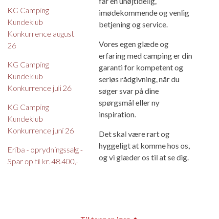
får en uhøjtidelig,
KG Camping
imødekommende og venlig
Kundeklub
betjening og service.
Konkurrence august
Vores egen glæde og
26
erfaring med camping er din
KG Camping
garanti for kompetent og
Kundeklub
seriøs rådgivning, når du
Konkurrence juli 26
søger svar på dine
spørgsmål eller ny
KG Camping
inspiration.
Kundeklub
Konkurrence juni 26
Det skal være rart og
hyggeligt at komme hos os,
Eriba - oprydningssalg -
og vi glæder os til at se dig.
Spar op til kr. 48.400,-