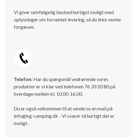
Vi giver selvfølgelig besked hurtigst muligt med
oplysninger om forventet levering, så du ikke venter
forgæves.
Telefon:
Har du spørgsmål vedrørende vores
produkter er vi klar ved telefonen 76 33 20 80 på
hverdage mellem kl. 10.00-16.00.
Du er også velkommen tll at sende os en mail på
info@kg-camping.dk - Vi svarer så hurtigt det er
muligt.