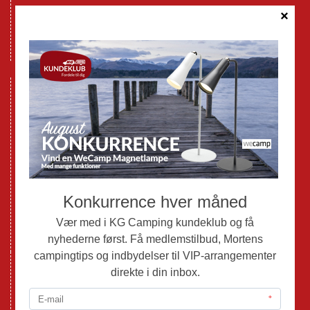
Cookie politik
Databeskyttelse GDPR
GPDR - Optagelse af foto og video
Nye Campingvogne
Nye Autocampere og Vans
Brugte Campingvogne
Brugte Autocampere og Vans
Webshop
Værksted
Mortens Campingtips
KG Camping Kundeklub
Nyheder
Adria
Adria Vans
Adria Autocampere