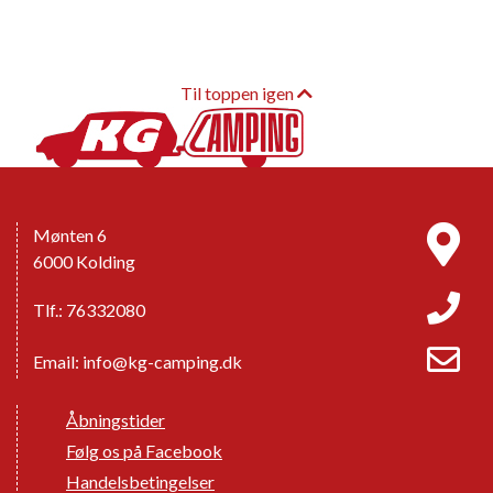
Til toppen igen
Mønten 6
6000 Kolding
Tlf.: 76332080
Email:
info@kg-camping.dk
Åbningstider
Følg os på Facebook
Handelsbetingelser