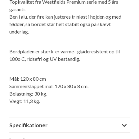
Topkvalitet fra Westfields Premium serie med 5 års
Isabella Opstillingsvejledninger
garanti.
GPDR - Optagelse af foto og video
Ben i alu, der fire kan justeres trinløst i højden og med
fødder, så bordet står helt stabilt også på skævt
underlag.
GPDR - KG Camping Kundeklub
Bordpladen er stærk, er varme-, gløderesistent op til
180o C, ridsefri og UV bestandig.
Mål: 120 x 80 cm
Sammenklappet mål: 120 x 80 x 8 cm.
Belastning: 30 kg.
Vægt: 11,3 kg.
Specifikationer