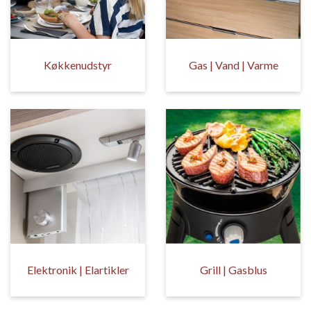
Køkkenudstyr
Gas | Vand | Varme
Elektronik | Elartikler
Grill | Gasblus