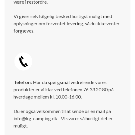
være i restordre.
Vi giver selvfølgelig besked hurtigst muligt med
oplysninger om forventet levering, så du ikke venter
forgæves.
Telefon:
Har du spørgsmål vedrørende vores
produkter er vi klar ved telefonen 76 33 20 80 på
hverdage mellem kl. 10.00-16.00.
Du er også velkommen tll at sende os en mail på
info@kg-camping.dk - Vi svarer så hurtigt det er
muligt.