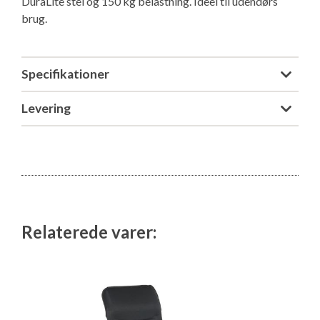
DuraLite stel og 150 kg belastning. Ideel til udendørs
Isabella Opstillingsvejledninger
brug.
GPDR - Optagelse af foto og video
Specifikationer
GPDR - KG Camping Kundeklub
Levering
Relaterede varer: