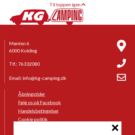
Til toppen igen
Mønten 6
6000 Kolding
Tlf.: 76332080
Email:
info@kg-camping.dk
Åbningstider
Følg os på Facebook
Handelsbetingelser
Cookie politik
Databeskyttelse GDPR