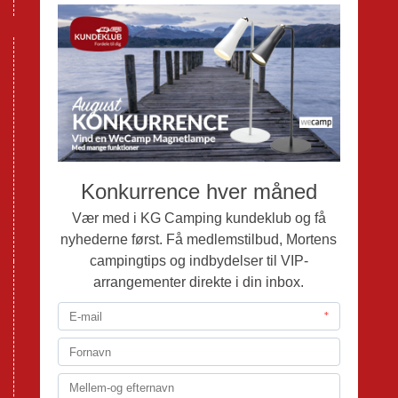
GPDR - Optagelse af foto og video
Nye Campingvogne
Nye Autocampere og Vans
Brugte Campingvogne
Brugte Autocampere og Vans
Webshop
Værksted
Mortens Campingtips
KG Camping Kundeklub
Nyheder
Adria
Adria Vans
Adria Autocampere
Eriba
Fendt
Hobby