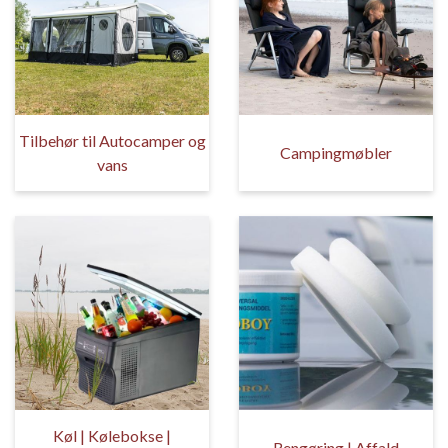
Tilbehør til Autocamper og
Campingmøbler
vans
Køl | Kølebokse |
Rengøring | Affald