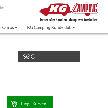
der
Om os
KG Camping Kundeklub
SØG
Læg I Kurven