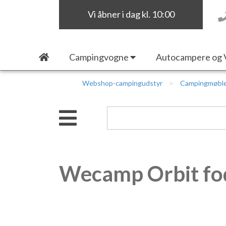
Vi åbner i dag kl. 10:00
Campingvogne
Autocampere og 
Webshop-campingudstyr
Campingmøbl
Wecamp Orbit fod