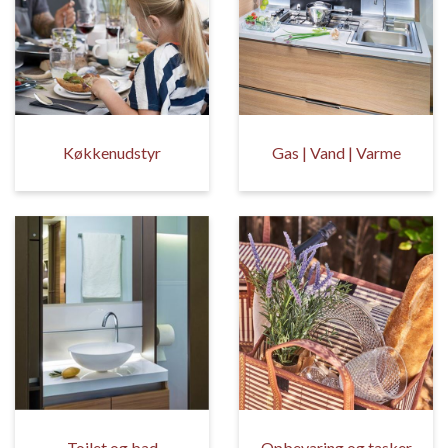
Køkkenudstyr
Gas | Vand | Varme
Toilet og bad
Opbevaring og tasker