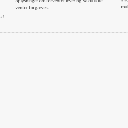
oplysninger om forventet levering, så du ikke
mul
venter forgæves.
ud.