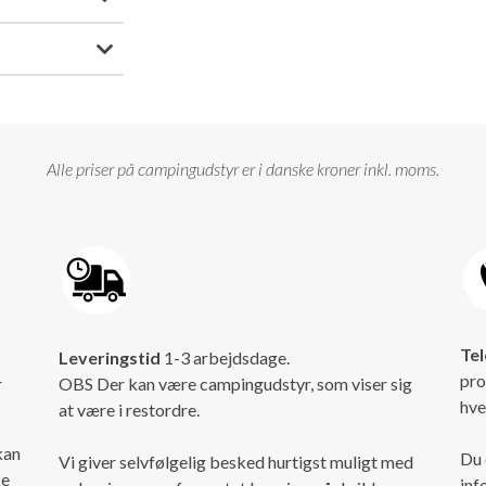
Alle priser på campingudstyr er i danske kroner inkl. moms.
Tel
Leveringstid
1-3 arbejdsdage.
pro
r
OBS Der kan være campingudstyr, som viser sig
hve
at være i restordre.
kan
Du 
Vi giver selvfølgelig besked hurtigst muligt med
ke
inf