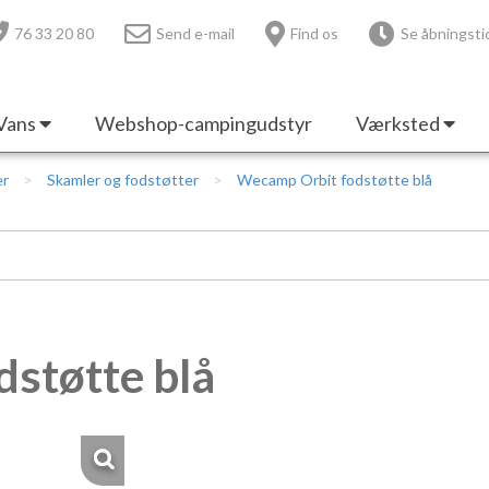
76 33 20 80
Send e-mail
Find os
Se åbningsti
Vans
Webshop-campingudstyr
Værksted
er
Skamler og fodstøtter
Wecamp Orbit fodstøtte blå
støtte blå