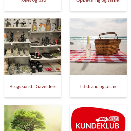
Brugskunst | Gaveideer
Til strand og picnic