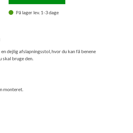
På lager lev. 1-3 dage
l
en dejlig afslapningsstol, hvor du kan få benene
u skal bruge den.
en monteret.