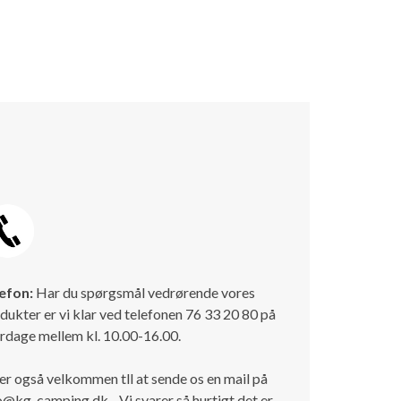
efon:
Har du spørgsmål vedrørende vores
dukter er vi klar ved telefonen 76 33 20 80 på
rdage mellem kl. 10.00-16.00.
er også velkommen tll at sende os en mail på
o@kg-camping.dk - Vi svarer så hurtigt det er