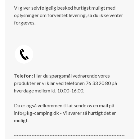
Vi giver selvfølgelig besked hurtigst muligt med
oplysninger om forventet levering, så du ikke venter
forgæves.
Telefon:
Har du spørgsmål vedrørende vores
produkter er vi klar ved telefonen 76 33 20 80 på
hverdage mellem kl. 10.00-16.00.
Du er også velkommen tll at sende os en mail på
info@kg-camping.dk - Vi svarer så hurtigt det er
muligt.