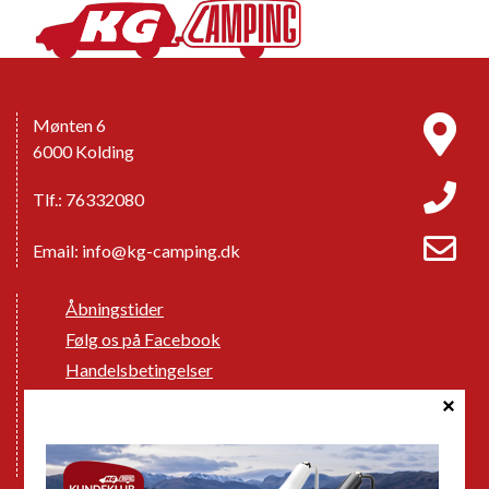
Mønten 6
6000 Kolding
Tlf.: 76332080
Email:
info@kg-camping.dk
Åbningstider
Følg os på Facebook
Handelsbetingelser
Cookie politik
Databeskyttelse GDPR
GPDR - Optagelse af foto og video