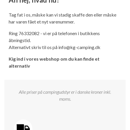
Ny campingvogn - godt at vide
Adria Astella
Next
Hobby Prestige
Adria Coral
Internet i campingvognen
GRØN Virksomhed
Tag fat i os, måske kan vi stadig skaffe den eller måske
Vil du sælge din campingvogn?
Hobby Maxia
Lille campingvogn
Adria Compact
Aircondition og klimaanlæg
har varen fået et nyt varenummer.
Tuxer måleskemaer
Ring 76332082 - vi er på telefonen i butikkens
Brugte telte og udstyr
Finansiering af campingvogn
Gas-komfort i din campingvogn
åbningstid.
Sikker handel
Alternativt skriv til os på
info@kg-camping.dk
Isabella fortelte
Forsikring af campingvogn
E-trailer kontrol- og sikkerhedsapp
Kig ind i vores webshop om du kan finde et
Klagemuligheder
alternativ
Camping erhverv
Isabella Fortelte
Byvand - rindende vand i campingvognen
Konkurrenceregler
Isabella Lufttelte
3 spændende ideer til campingvognen
Alle priser på campingudstyr er i danske kroner inkl.
Handelsbetingelser - webshop
moms.
Isabella weekend- og vinterfortelte
GPS tracker til autocamper og campingvogn
Cookie & Privatlivspolitik
Isabella fortelte til specialvogne
Persondata