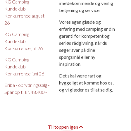
KG Camping
imødekommende og venlig
Kundeklub
betjening og service.
Konkurrence august
Vores egen glæde og
26
erfaring med camping er din
KG Camping
garanti for kompetent og
Kundeklub
seriøs rådgivning, når du
Konkurrence juli 26
søger svar på dine
spørgsmål eller ny
KG Camping
inspiration.
Kundeklub
Konkurrence juni 26
Det skal være rart og
hyggeligt at komme hos os,
Eriba - oprydningssalg -
og vi glæder os til at se dig.
Spar op til kr. 48.400,-
Til toppen igen