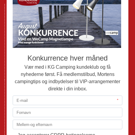
Nye Campingvogne
Nye Autocampere og Vans
Brugte Campingvogne
Brugte Autocampere og Vans
Webshop
Værksted
Mortens Campingtips
KG Camping Kundeklub
Nyheder
Adria
Adria Vans
Adria Autocampere
Eriba
Fendt
Hobby
Randger Van