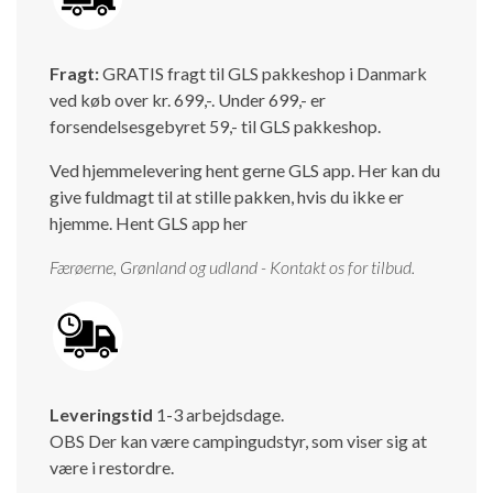
Isabella Opstillingsvejledninger
GPDR - Optagelse af foto og video
Fragt:
GRATIS fragt til GLS pakkeshop i Danmark
ved køb over kr. 699,-. Under 699,- er
GPDR - KG Camping Kundeklub
forsendelsesgebyret 59,- til GLS pakkeshop.
Ved hjemmelevering hent gerne GLS app. Her kan du
give fuldmagt til at stille pakken, hvis du ikke er
hjemme.
Hent GLS app her
Færøerne, Grønland og udland - Kontakt os for tilbud.
Leveringstid
1-3 arbejdsdage.
OBS Der kan være campingudstyr, som viser sig at
være i restordre.