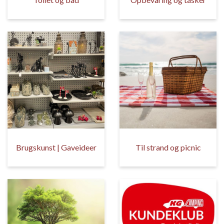
Brugskunst | Gaveideer
Til strand og picnic