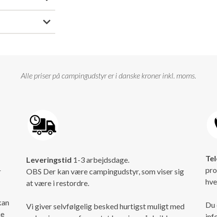
Alle priser på campingudstyr er i danske kroner inkl. moms.
Tel
Leveringstid
1-3 arbejdsdage.
pro
r
OBS Der kan være campingudstyr, som viser sig
hve
at være i restordre.
kan
Du 
Vi giver selvfølgelig besked hurtigst muligt med
ke
inf