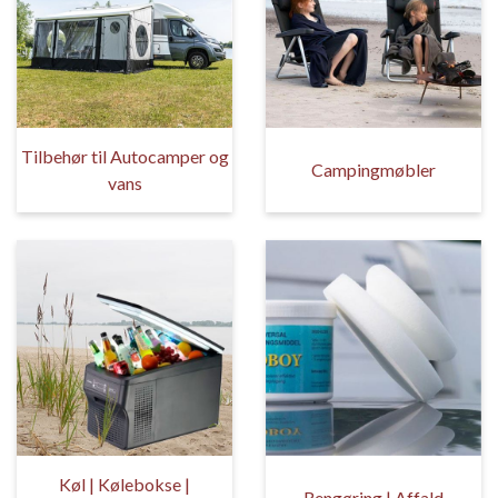
Tilbehør til Autocamper og
Campingmøbler
vans
Køl | Kølebokse |
Rengøring | Affald