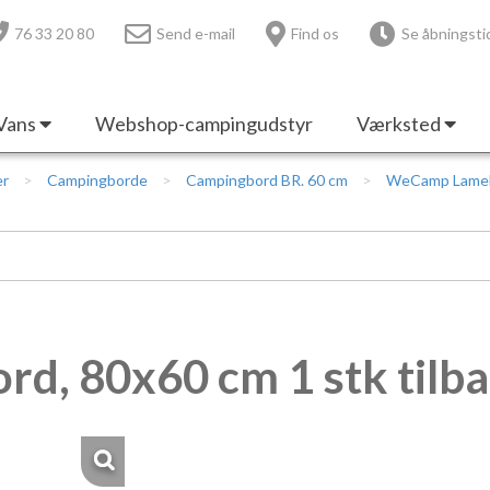
76 33 20 80
Send e-mail
Find os
Se åbningsti
Vans
Webshop-campingudstyr
Værksted
er
Campingborde
Campingbord BR. 60 cm
WeCamp Lamelb
, 80x60 cm 1 stk tilb