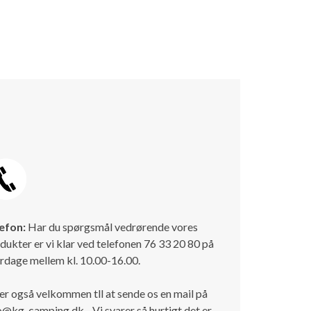
efon:
Har du spørgsmål vedrørende vores
dukter er vi klar ved telefonen 76 33 20 80 på
rdage mellem kl. 10.00-16.00.
er også velkommen tll at sende os en mail på
o@kg-camping.dk - Vi svarer så hurtigt det er