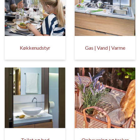
Køkkenudstyr
Gas | Vand | Varme
Toilet og bad
Opbevaring og tasker