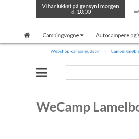
Vi har lukket på gensyn i morgen
kl. 10:00
Campingvogne
Autocampere og 
Webshop-campingudstyr
Campingmøbl
WeCamp Lamelbord