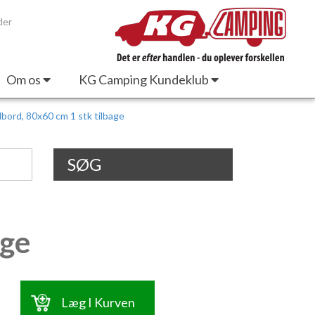
der
Om os
KG Camping Kundeklub
ord, 80x60 cm 1 stk tilbage
SØG
age
Læg I Kurven