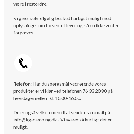
være i restordre.
Vi giver selvfølgelig besked hurtigst muligt med
oplysninger om forventet levering, så du ikke venter
forgæves.
Telefon:
Har du spørgsmål vedrørende vores
produkter er vi klar ved telefonen 76 33 20 80 på
hverdage mellem kl. 10.00-16.00.
Du er også velkommen tll at sende os en mail på
info@kg-camping.dk - Vi svarer så hurtigt det er
muligt.