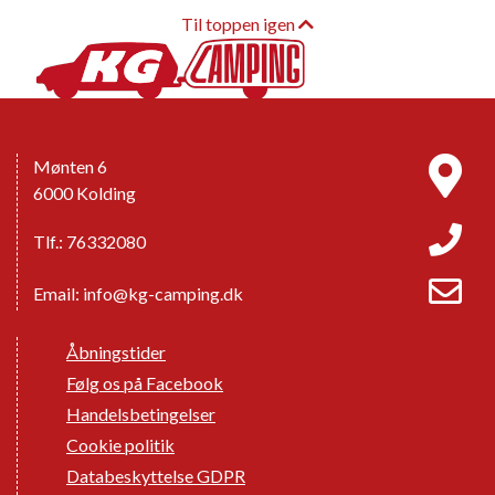
Til toppen igen
Mønten 6
6000 Kolding
Tlf.: 76332080
Email:
info@kg-camping.dk
Åbningstider
Følg os på Facebook
Handelsbetingelser
Cookie politik
Databeskyttelse GDPR