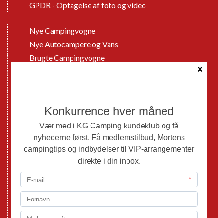
GPDR - Optagelse af foto og video
Nye Campingvogne
Nye Autocampere og Vans
Brugte Campingvogne
Brugte Autocampere og Vans
Webshop
Værksted
Mortens Campingtips
KG Camping Kundeklub
Nyheder
Adria
Adria Vans
Adria Autocampere
Eriba
Fendt