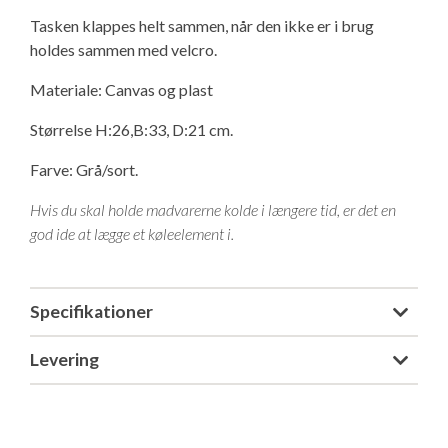
Isabella Opstillingsvejledninger
Tasken klappes helt sammen, når den ikke er i brug
GPDR - Optagelse af foto og video
holdes sammen med velcro.
Materiale: Canvas og plast
GPDR - KG Camping Kundeklub
Størrelse H:26,B:33, D:21 cm.
Farve: Grå/sort.
Hvis du skal holde madvarerne kolde i længere tid, er det en
god ide at lægge et køleelement i.
Specifikationer
Levering