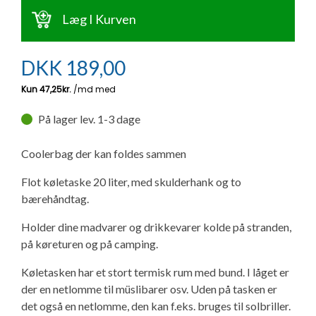
Ny campingvogn - godt at vide
Adria Astella
Next
Hobby Prestige
Adria Coral
Internet i campingvognen
Læg I Kurven
GRØN Virksomhed
Vil du sælge din campingvogn?
Hobby Maxia
Lille campingvogn
Adria Compact
Aircondition og klimaanlæg
DKK
189,00
Tuxer måleskemaer
Brugte telte og udstyr
Finansiering af campingvogn
Gas-komfort i din campingvogn
Sikker handel
På lager lev. 1-3 dage
Isabella fortelte
Forsikring af campingvogn
E-trailer kontrol- og sikkerhedsapp
Klagemuligheder
Coolerbag der kan foldes sammen
Camping erhverv
Isabella Fortelte
Byvand - rindende vand i campingvognen
Flot køletaske 20 liter, med skulderhank og to
Konkurrenceregler
bærehåndtag.
Isabella Lufttelte
3 spændende ideer til campingvognen
Holder dine madvarer og drikkevarer kolde på stranden,
Handelsbetingelser - webshop
på køreturen og på camping.
Isabella weekend- og vinterfortelte
GPS tracker til autocamper og campingvogn
Cookie & Privatlivspolitik
Køletasken har et stort termisk rum med bund. I låget er
der en netlomme til müslibarer osv. Uden på tasken er
Isabella fortelte til specialvogne
det også en netlomme, den kan f.eks. bruges til solbriller.
Persondata