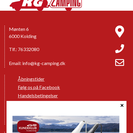
Mønten 6
6000 Kolding
Tlf.: 76332080
Email:
info@kg-camping.dk
Åbningstider
Følg os på Facebook
Handelsbetingelser
Cookie politik
Databeskyttelse GDPR
GPDR - Optagelse af foto og video