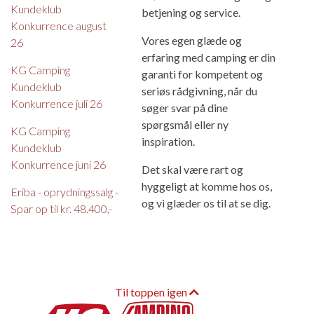
Kundeklub
betjening og service.
Konkurrence august
Vores egen glæde og
26
erfaring med camping er din
KG Camping
garanti for kompetent og
Kundeklub
seriøs rådgivning, når du
Konkurrence juli 26
søger svar på dine
spørgsmål eller ny
KG Camping
inspiration.
Kundeklub
Konkurrence juni 26
Det skal være rart og
hyggeligt at komme hos os,
Eriba - oprydningssalg -
og vi glæder os til at se dig.
Spar op til kr. 48.400,-
Til toppen igen