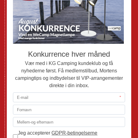
Nye Campingvogne
Nye Autocampere og Vans
Brugte Campingvogne
Brugte Autocampere og Vans
Webshop
Værksted
Mortens Campingtips
KG Camping Kundeklub
Nyheder
Adria
Adria Vans
Adria Autocampere
Eriba
Fendt
Hobby
Randger Van