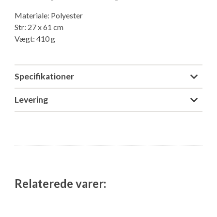
Isabella Opstillingsvejledninger
Materiale: Polyester
GPDR - Optagelse af foto og video
Str: 27 x 61 cm
Vægt: 410 g
GPDR - KG Camping Kundeklub
Specifikationer
Levering
Relaterede varer: