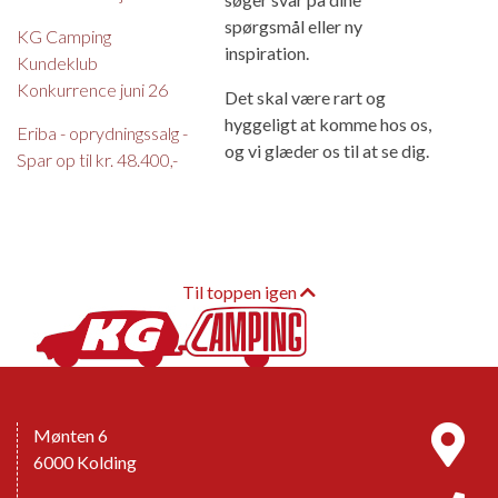
spørgsmål eller ny
KG Camping
inspiration.
Kundeklub
Konkurrence juni 26
Det skal være rart og
hyggeligt at komme hos os,
Eriba - oprydningssalg -
og vi glæder os til at se dig.
Spar op til kr. 48.400,-
Til toppen igen
Mønten 6
6000 Kolding