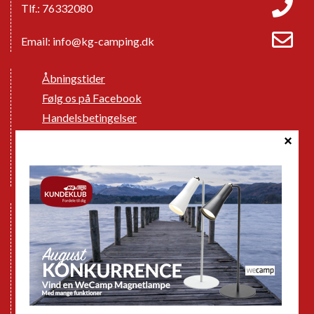
Tlf.: 76332080
Email:
info@kg-camping.dk
Åbningstider
Følg os på Facebook
Handelsbetingelser
Cookie politik
Databeskyttelse GDPR
GPDR - Optagelse af foto og video
Nye Campingvogne
Nye Autocampere og Vans
Brugte Campingvogne
Brugte Autocampere og Vans
Webshop
Værksted