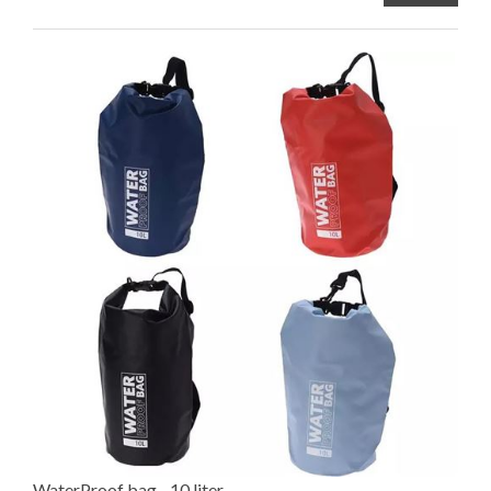
WaterProof bag - 10 liter