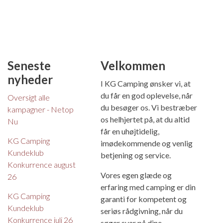
Seneste
Velkommen
nyheder
I KG Camping ønsker vi, at
du får en god oplevelse, når
Oversigt alle
du besøger os. Vi bestræber
kampagner - Netop
os helhjertet på, at du altid
Nu
får en uhøjtidelig,
KG Camping
imødekommende og venlig
Kundeklub
betjening og service.
Konkurrence august
Vores egen glæde og
26
erfaring med camping er din
KG Camping
garanti for kompetent og
Kundeklub
seriøs rådgivning, når du
Konkurrence juli 26
søger svar på dine