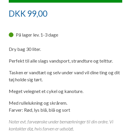
Ny campingvogn - godt at vide
Adria Astella
Next
Hobby Prestige
Adria Coral
Internet i campingvognen
GRØN Virksomhed
DKK
99,00
Vil du sælge din campingvogn?
Hobby Maxia
Lille campingvogn
Adria Compact
Aircondition og klimaanlæg
Tuxer måleskemaer
På lager lev. 1-3 dage
Brugte telte og udstyr
Finansiering af campingvogn
Gas-komfort i din campingvogn
Sikker handel
Dry bag 30 liter.
Isabella fortelte
Forsikring af campingvogn
E-trailer kontrol- og sikkerhedsapp
Perfekt til alle slags vandsport, strandture og telttur.
Klagemuligheder
Camping erhverv
Isabella Fortelte
Byvand - rindende vand i campingvognen
Tasken er vandtæt og selv under vand vil dine ting og dit
Konkurrenceregler
tøj holde sig tørt.
Isabella Lufttelte
3 spændende ideer til campingvognen
Meget velegnet et cykel og kanoture.
Handelsbetingelser - webshop
Med rullelukning og skrårem.
Isabella weekend- og vinterfortelte
GPS tracker til autocamper og campingvogn
Farver: Rød, lys blå, blå og sort
Cookie & Privatlivspolitik
Isabella fortelte til specialvogne
Noter evt. farveønske under bemærkninger til din ordre. Vi
Persondata
kontakter dig, hvis farven er udsolgt.