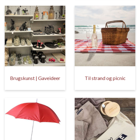
Brugskunst | Gaveideer
Til strand og picnic