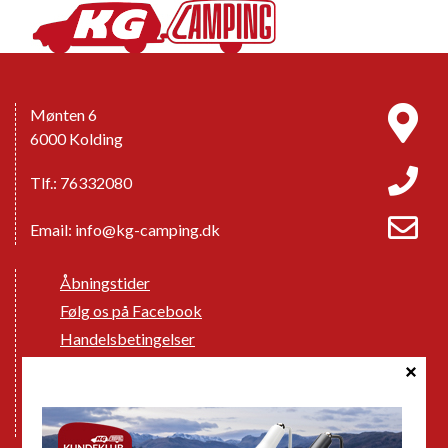
Mønten 6
6000 Kolding
Tlf.: 76332080
Email:
info@kg-camping.dk
Åbningstider
Følg os på Facebook
Handelsbetingelser
Cookie politik
Databeskyttelse GDPR
GPDR - Optagelse af foto og video