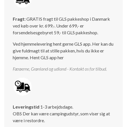
Isabella Opstillingsvejledninger
GPDR - Optagelse af foto og video
Fragt:
GRATIS fragt til GLS pakkeshop i Danmark
ved køb over kr. 699,-. Under 699,- er
GPDR - KG Camping Kundeklub
forsendelsesgebyret 59,- til GLS pakkeshop.
Ved hjemmelevering hent gerne GLS app. Her kan du
give fuldmagt til at stille pakken, hvis du ikke er
hjemme.
Hent GLS app her
Færøerne, Grønland og udland - Kontakt os for tilbud.
Leveringstid
1-3 arbejdsdage.
OBS Der kan være campingudstyr, som viser sig at
være i restordre.