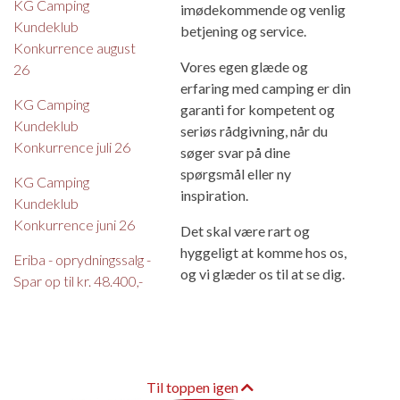
KG Camping
imødekommende og venlig
Kundeklub
betjening og service.
Konkurrence august
Vores egen glæde og
26
erfaring med camping er din
KG Camping
garanti for kompetent og
Kundeklub
seriøs rådgivning, når du
Konkurrence juli 26
søger svar på dine
spørgsmål eller ny
KG Camping
inspiration.
Kundeklub
Konkurrence juni 26
Det skal være rart og
hyggeligt at komme hos os,
Eriba - oprydningssalg -
og vi glæder os til at se dig.
Spar op til kr. 48.400,-
Til toppen igen