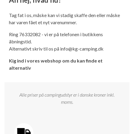
Ny campingvogn - godt at vide
Adria Astella
Next
Hobby Prestige
Adria Coral
Internet i campingvognen
GRØN Virksomhed
Tag fat i os, måske kan vi stadig skaffe den eller måske
Vil du sælge din campingvogn?
Hobby Maxia
Lille campingvogn
Adria Compact
Aircondition og klimaanlæg
har varen fået et nyt varenummer.
Tuxer måleskemaer
Ring 76332082 - vi er på telefonen i butikkens
Brugte telte og udstyr
Finansiering af campingvogn
Gas-komfort i din campingvogn
åbningstid.
Sikker handel
Alternativt skriv til os på
info@kg-camping.dk
Isabella fortelte
Forsikring af campingvogn
E-trailer kontrol- og sikkerhedsapp
Kig ind i vores webshop om du kan finde et
Klagemuligheder
alternativ
Camping erhverv
Isabella Fortelte
Byvand - rindende vand i campingvognen
Konkurrenceregler
Isabella Lufttelte
3 spændende ideer til campingvognen
Alle priser på campingudstyr er i danske kroner inkl.
Handelsbetingelser - webshop
moms.
Isabella weekend- og vinterfortelte
GPS tracker til autocamper og campingvogn
Cookie & Privatlivspolitik
Isabella fortelte til specialvogne
Persondata