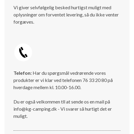
Vi giver selvfølgelig besked hurtigst muligt med
oplysninger om forventet levering, så du ikke venter
forgæves.
Telefon:
Har du spørgsmål vedrørende vores
produkter er vi klar ved telefonen 76 33 20 80 på
hverdage mellem kl. 10.00-16.00.
Du er også velkommen tll at sende os en mail på
info@kg-camping.dk - Vi svarer så hurtigt det er
muligt.