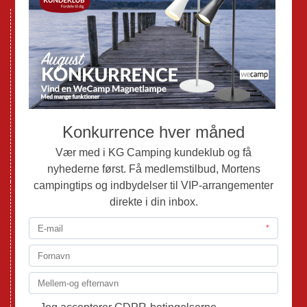
Nye Campingvogne
Nye Autocampere og Vans
Brugte Campingvogne
Brugte Autocampere og Vans
Webshop
Værksted
Mortens Campingtips
KG Camping Kundeklub
Nyheder
Adria
Adria Vans
Adria Autocampere
Eriba
Fendt
Hobby
Randger Van