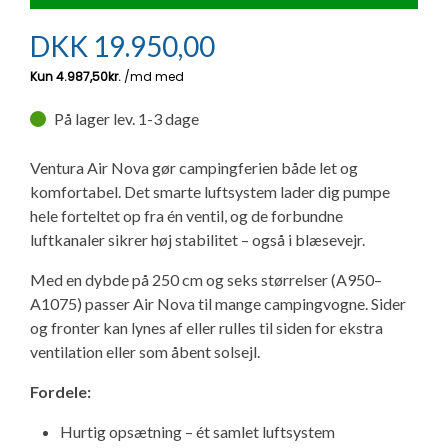
Ny campingvogn - godt at vide
Adria Astella
Next
Hobby Prestige
Adria Coral
Internet i campingvognen
GRØN Virksomhed
DKK
19.950,00
Vil du sælge din campingvogn?
Hobby Maxia
Lille campingvogn
Adria Compact
Aircondition og klimaanlæg
Tuxer måleskemaer
På lager lev. 1-3 dage
Brugte telte og udstyr
Finansiering af campingvogn
Gas-komfort i din campingvogn
Sikker handel
Ventura Air Nova gør campingferien både let og
Isabella fortelte
Forsikring af campingvogn
E-trailer kontrol- og sikkerhedsapp
komfortabel. Det smarte luftsystem lader dig pumpe
Klagemuligheder
hele forteltet op fra én ventil, og de forbundne
Camping erhverv
Isabella Fortelte
Byvand - rindende vand i campingvognen
luftkanaler sikrer høj stabilitet – også i blæsevejr.
Konkurrenceregler
Med en dybde på 250 cm og seks størrelser (A950–
Isabella Lufttelte
3 spændende ideer til campingvognen
A1075) passer Air Nova til mange campingvogne. Sider
Handelsbetingelser - webshop
og fronter kan lynes af eller rulles til siden for ekstra
ventilation eller som åbent solsejl.
Isabella weekend- og vinterfortelte
GPS tracker til autocamper og campingvogn
Cookie & Privatlivspolitik
Fordele:
Isabella fortelte til specialvogne
Hurtig opsætning – ét samlet luftsystem
Persondata