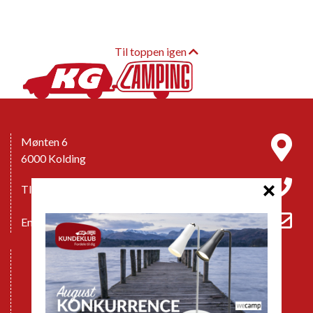
Til toppen igen
Mønten 6
6000 Kolding
Tlf.: 76332080
Email:
info@kg-camping.dk
Åbningstider
Følg os på Facebook
Handelsbetingelser