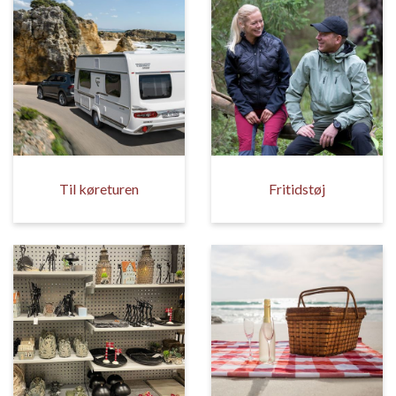
Til køreturen
Fritidstøj