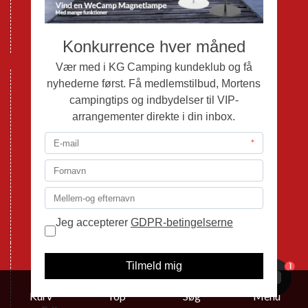
Cookie politik
Databeskyttelse GDPR
GPDR - Optagelse af foto og video
Nye Campingvogne
Nye Autocampere og Vans
Brugte Campingvogne
Brugte Autocampere og Vans
Webshop
Værksted
Mortens Campingtips
KG Camping Kundeklub
Nyheder
Adria
1
Adria Vans
Adria Autocampere
Kurv
Top
Søg
Menu