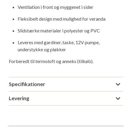
Isabella Opstillingsvejledninger
Ventilation i front og myggenet i sider
GPDR - Optagelse af foto og video
Fleksibelt design med mulighed for veranda
GPDR - KG Camping Kundeklub
Slidstærke materialer i polyester og PVC
Leveres med gardiner, taske, 12V pumpe,
understykke og pløkker
Forberedt til termoloft og anneks (tilkøb).
Specifikationer
Levering