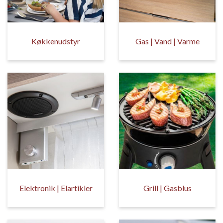
Køkkenudstyr
Gas | Vand | Varme
Elektronik | Elartikler
Grill | Gasblus