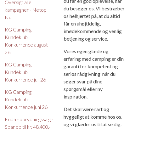
du får en god oplevelse, når
Oversigt alle
du besøger os. Vi bestræber
kampagner - Netop
os helhjertet på, at du altid
Nu
får en uhøjtidelig,
KG Camping
imødekommende og venlig
Kundeklub
betjening og service.
Konkurrence august
Vores egen glæde og
26
erfaring med camping er din
KG Camping
garanti for kompetent og
Kundeklub
seriøs rådgivning, når du
Konkurrence juli 26
søger svar på dine
spørgsmål eller ny
KG Camping
inspiration.
Kundeklub
Konkurrence juni 26
Det skal være rart og
hyggeligt at komme hos os,
Eriba - oprydningssalg -
og vi glæder os til at se dig.
Spar op til kr. 48.400,-