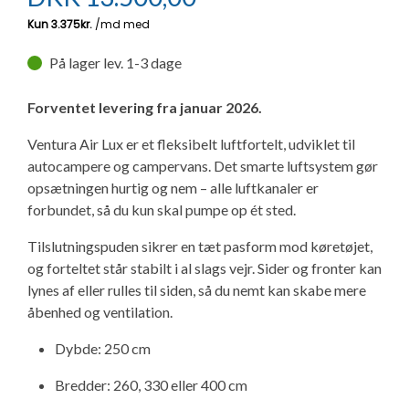
Ny campingvogn - godt at vide
Adria Astella
Next
Hobby Prestige
Adria Coral
Internet i campingvognen
GRØN Virksomhed
Vil du sælge din campingvogn?
Hobby Maxia
Lille campingvogn
Adria Compact
Aircondition og klimaanlæg
På lager lev. 1-3 dage
Tuxer måleskemaer
Forventet levering fra januar 2026.
Brugte telte og udstyr
Finansiering af campingvogn
Gas-komfort i din campingvogn
Sikker handel
Ventura Air Lux er et fleksibelt luftfortelt, udviklet til
autocampere og campervans. Det smarte luftsystem gør
Isabella fortelte
Forsikring af campingvogn
E-trailer kontrol- og sikkerhedsapp
opsætningen hurtig og nem – alle luftkanaler er
Klagemuligheder
forbundet, så du kun skal pumpe op ét sted.
Camping erhverv
Isabella Fortelte
Byvand - rindende vand i campingvognen
Konkurrenceregler
Tilslutningspuden sikrer en tæt pasform mod køretøjet,
og forteltet står stabilt i al slags vejr. Sider og fronter kan
Isabella Lufttelte
3 spændende ideer til campingvognen
lynes af eller rulles til siden, så du nemt kan skabe mere
Handelsbetingelser - webshop
åbenhed og ventilation.
Isabella weekend- og vinterfortelte
GPS tracker til autocamper og campingvogn
Cookie & Privatlivspolitik
Dybde: 250 cm
Isabella fortelte til specialvogne
Bredder: 260, 330 eller 400 cm
Persondata