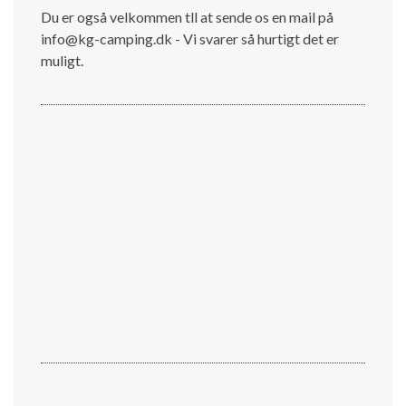
Du er også velkommen tll at sende os en mail på
info@kg-camping.dk - Vi svarer så hurtigt det er
muligt.