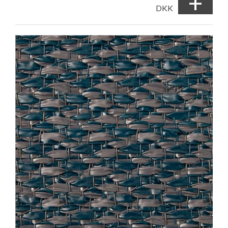
+
DKK