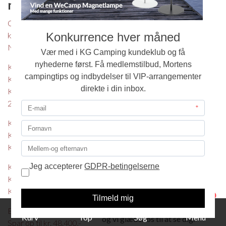
nyheder
I KG Camping ønsker vi, at
du får en god oplevelse, når
Oversigt alle
du besøger os. Vi bestræber
kampagner - Netop
os helhjertet på, at du altid
Nu
får en uhøjtidelig,
KG Camping
imødekommende og venlig
Kundeklub
betjening og service.
Konkurrence august
Vores egen glæde og
26
erfaring med camping er din
KG Camping
garanti for kompetent og
Kundeklub
seriøs rådgivning, når du
Konkurrence juli 26
søger svar på dine
spørgsmål eller ny
KG Camping
inspiration.
Kundeklub
Konkurrence juni 26
Det skal være rart og
1
hyggeligt at komme hos os,
Eriba - oprydningssalg -
Kurv
Top
Søg
Menu
og vi glæder os til at se dig.
Spar op til kr. 48.400,-