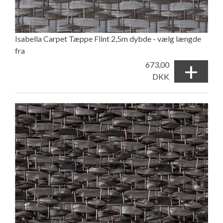
Isabella Carpet Tæppe Flint 2,5m dybde - vælg længde
fra
+
673,00
DKK