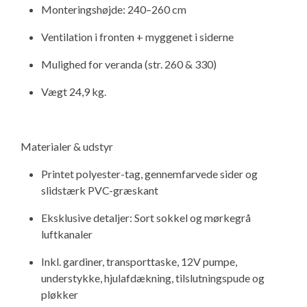
Monteringshøjde: 240–260 cm
Isabella Opstillingsvejledninger
GPDR - Optagelse af foto og video
Ventilation i fronten + myggenet i siderne
Mulighed for veranda (str. 260 & 330)
GPDR - KG Camping Kundeklub
Vægt 24,9 kg.
Materialer & udstyr
Printet polyester-tag, gennemfarvede sider og
slidstærk PVC-græskant
Eksklusive detaljer: Sort sokkel og mørkegrå
luftkanaler
Inkl. gardiner, transporttaske, 12V pumpe,
understykke, hjulafdækning, tilslutningspude og
pløkker