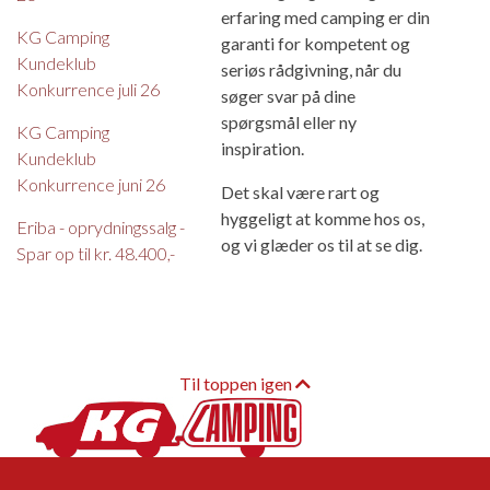
erfaring med camping er din
KG Camping
garanti for kompetent og
Kundeklub
seriøs rådgivning, når du
Konkurrence juli 26
søger svar på dine
spørgsmål eller ny
KG Camping
inspiration.
Kundeklub
Konkurrence juni 26
Det skal være rart og
hyggeligt at komme hos os,
Eriba - oprydningssalg -
og vi glæder os til at se dig.
Spar op til kr. 48.400,-
Til toppen igen