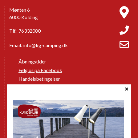
Mønten 6
6000 Kolding
Tlf.: 76332080
Email:
info@kg-camping.dk
Åbningstider
Følg os på Facebook
Handelsbetingelser
Cookie politik
Databeskyttelse GDPR
GPDR - Optagelse af foto og video
Nye Campingvogne
Nye Autocampere og Vans
Brugte Campingvogne