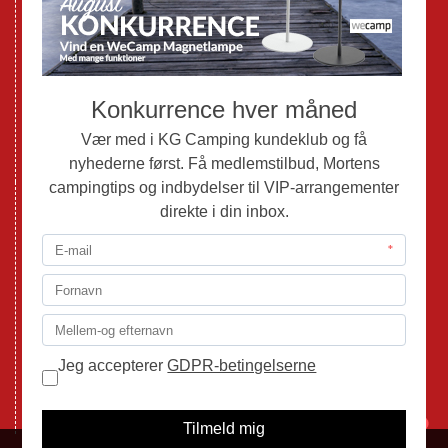
Brugte Autocampere og Vans
Webshop
Værksted
Mortens Campingtips
KG Camping Kundeklub
Nyheder
Adria
Adria Vans
Adria Autocampere
Eriba
Fendt
Hobby
Randger Van
Tabbert
Isabella
1