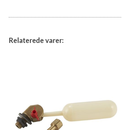
Isabella Opstillingsvejledninger
GPDR - Optagelse af foto og video
GPDR - KG Camping Kundeklub
Relaterede varer: