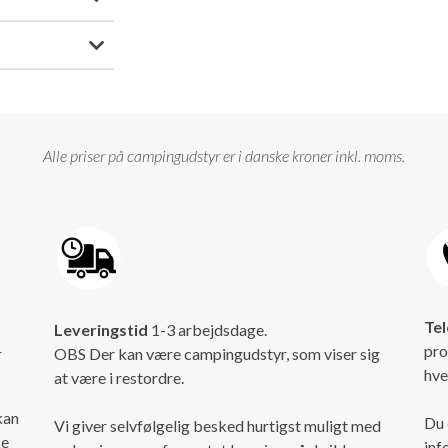
Alle priser på campingudstyr er i danske kroner inkl. moms.
Tel
Leveringstid
1-3 arbejdsdage.
pro
r
OBS Der kan være campingudstyr, som viser sig
hve
at være i restordre.
kan
Du 
Vi giver selvfølgelig besked hurtigst muligt med
ke
inf