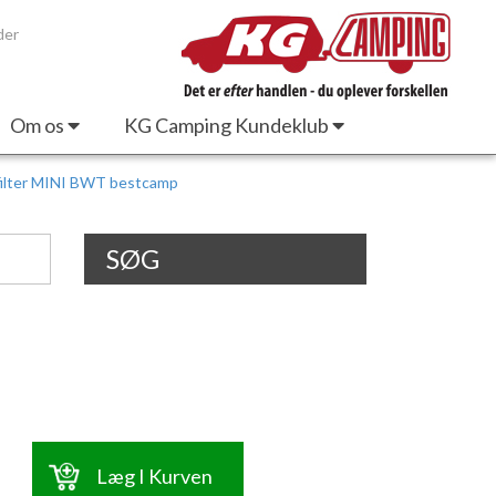
der
Om os
KG Camping Kundeklub
ilter MINI BWT bestcamp
SØG
Læg I Kurven