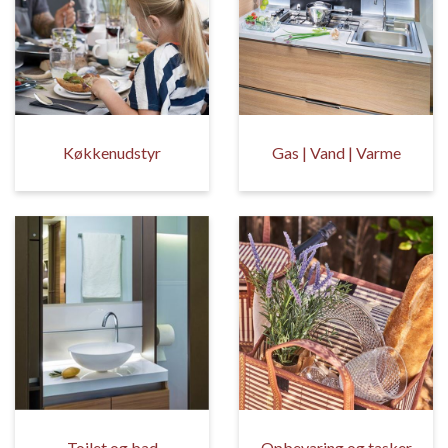
Køkkenudstyr
Gas | Vand | Varme
Toilet og bad
Opbevaring og tasker