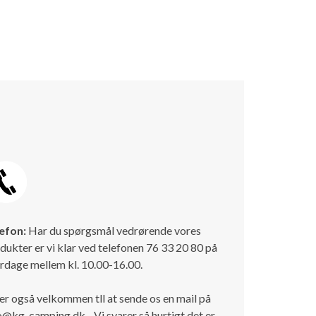
efon:
Har du spørgsmål vedrørende vores
dukter er vi klar ved telefonen 76 33 20 80 på
rdage mellem kl. 10.00-16.00.
er også velkommen tll at sende os en mail på
o@kg-camping.dk - Vi svarer så hurtigt det er