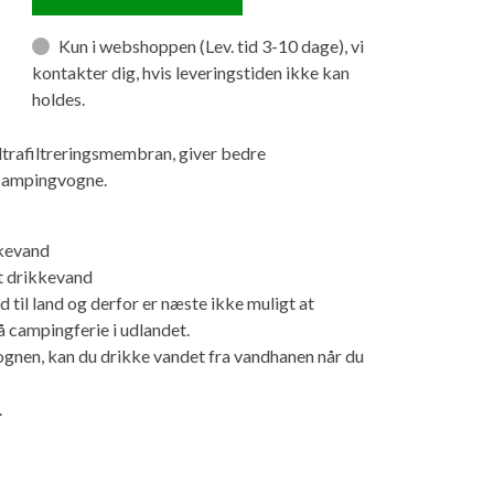
Kun i webshoppen (Lev. tid 3-10 dage), vi
kontakter dig, hvis leveringstiden ikke kan
holdes.
ltrafiltreringsmembran, giver bedre
 campingvogne.
kkevand
t drikkevand
 til land og derfor er næste ikke muligt at
å campingferie i udlandet.
vognen, kan du drikke vandet fra vandhanen når du
.