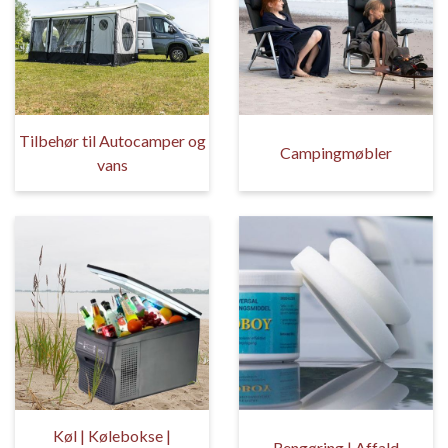
Tilbehør til Autocamper og
Campingmøbler
vans
Køl | Kølebokse |
Rengøring | Affald