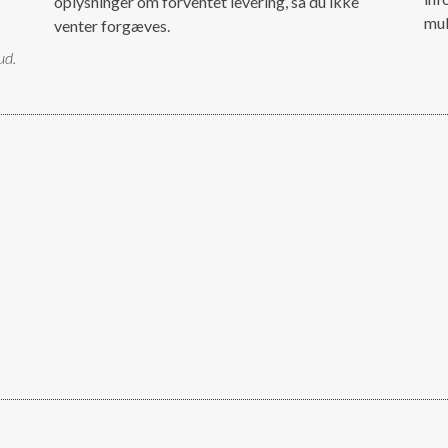
oplysninger om forventet levering, så du ikke
mul
venter forgæves.
ud.