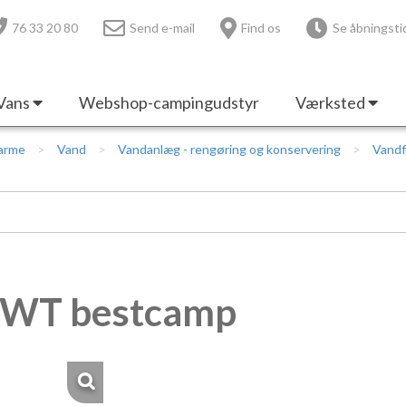
76 33 20 80
Send e-mail
Find os
Se åbningsti
Vans
Webshop-campingudstyr
Værksted
Varme
Vand
Vandanlæg - rengøring og konservering
Vandf
 BWT bestcamp