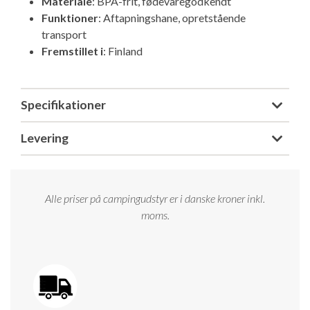
Materiale
: BPA-frit, fødevaregodkendt
Isabella Opstillingsvejledninger
Funktioner
: Aftapningshane, opretstående
GPDR - Optagelse af foto og video
transport
Fremstillet i
: Finland
GPDR - KG Camping Kundeklub
Specifikationer
Levering
Alle priser på campingudstyr er i danske kroner inkl.
moms.