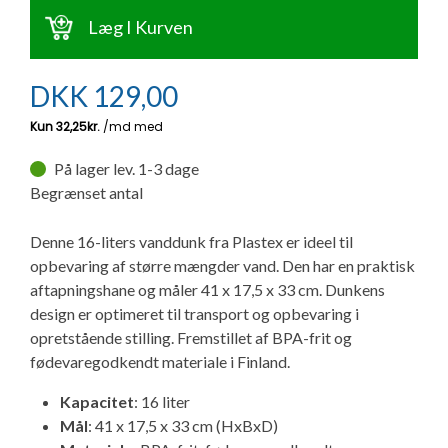
Ny campingvogn - godt at vide
Adria Astella
Next
Hobby Prestige
Adria Coral
Internet i campingvognen
Læg I Kurven
GRØN Virksomhed
Vil du sælge din campingvogn?
Hobby Maxia
Lille campingvogn
Adria Compact
Aircondition og klimaanlæg
DKK
129,00
Tuxer måleskemaer
Brugte telte og udstyr
Finansiering af campingvogn
Gas-komfort i din campingvogn
Sikker handel
På lager lev. 1-3 dage
Isabella fortelte
Forsikring af campingvogn
E-trailer kontrol- og sikkerhedsapp
Begrænset antal
Klagemuligheder
Camping erhverv
Isabella Fortelte
Byvand - rindende vand i campingvognen
Denne 16-liters vanddunk fra Plastex er ideel til
opbevaring af større mængder vand. Den har en praktisk
Konkurrenceregler
aftapningshane og måler 41 x 17,5 x 33 cm. Dunkens
Isabella Lufttelte
3 spændende ideer til campingvognen
design er optimeret til transport og opbevaring i
Handelsbetingelser - webshop
opretstående stilling. Fremstillet af BPA-frit og
Isabella weekend- og vinterfortelte
GPS tracker til autocamper og campingvogn
fødevaregodkendt materiale i Finland.
Cookie & Privatlivspolitik
Kapacitet
: 16 liter
Isabella fortelte til specialvogne
Mål
: 41 x 17,5 x 33 cm (HxBxD)
Persondata