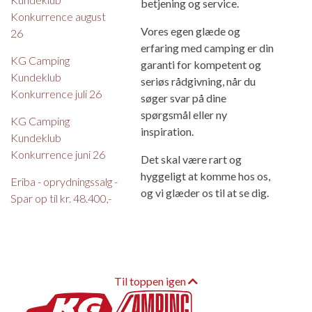
betjening og service.
Konkurrence august
Vores egen glæde og
26
erfaring med camping er din
KG Camping
garanti for kompetent og
Kundeklub
seriøs rådgivning, når du
Konkurrence juli 26
søger svar på dine
spørgsmål eller ny
KG Camping
inspiration.
Kundeklub
Konkurrence juni 26
Det skal være rart og
hyggeligt at komme hos os,
Eriba - oprydningssalg -
og vi glæder os til at se dig.
Spar op til kr. 48.400,-
Til toppen igen