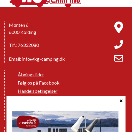
Mønten 6
6000 Kolding
Tlf.: 76332080
Email:
info@kg-camping.dk
Åbningstider
Følg os på Facebook
Handelsbetingelser
Cookie politik
Databeskyttelse GDPR
GPDR - Optagelse af foto og video
Nye Campingvogne