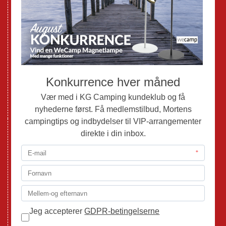
Nye Autocampere og Vans
Brugte Campingvogne
Brugte Autocampere og Vans
Webshop
Værksted
Mortens Campingtips
KG Camping Kundeklub
Nyheder
Adria
Adria Vans
Adria Autocampere
Eriba
Fendt
Hobby
Randger Van
Tabbert