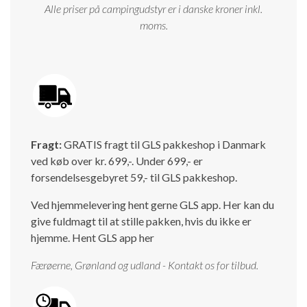
Alle priser på campingudstyr er i danske kroner inkl.
Isabella Opstillingsvejledninger
moms.
GPDR - Optagelse af foto og video
GPDR - KG Camping Kundeklub
Fragt:
GRATIS fragt til GLS pakkeshop i Danmark
ved køb over kr. 699,-. Under 699,- er
forsendelsesgebyret 59,- til GLS pakkeshop.
Ved hjemmelevering hent gerne GLS app. Her kan du
give fuldmagt til at stille pakken, hvis du ikke er
hjemme.
Hent GLS app her
Færøerne, Grønland og udland - Kontakt os for tilbud.