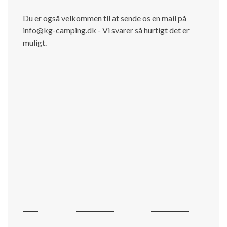
Du er også velkommen tll at sende os en mail på
info@kg-camping.dk - Vi svarer så hurtigt det er
muligt.