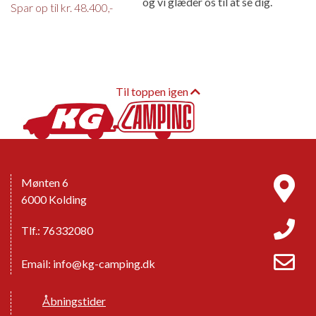
og vi glæder os til at se dig.
Spar op til kr. 48.400,-
Til toppen igen
Mønten 6
6000 Kolding
Tlf.: 76332080
Email:
info@kg-camping.dk
Åbningstider