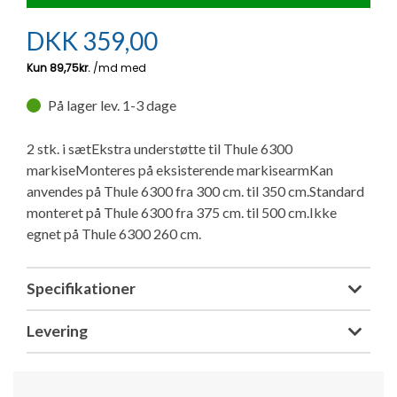
Ny campingvogn - godt at vide
Adria Astella
Next
Hobby Prestige
Adria Coral
Internet i campingvognen
GRØN Virksomhed
DKK
359,00
Vil du sælge din campingvogn?
Hobby Maxia
Lille campingvogn
Adria Compact
Aircondition og klimaanlæg
Tuxer måleskemaer
På lager lev. 1-3 dage
Brugte telte og udstyr
Finansiering af campingvogn
Gas-komfort i din campingvogn
Sikker handel
2 stk. i sætEkstra understøtte til Thule 6300
Isabella fortelte
Forsikring af campingvogn
E-trailer kontrol- og sikkerhedsapp
markiseMonteres på eksisterende markisearmKan
Klagemuligheder
anvendes på Thule 6300 fra 300 cm. til 350 cm.Standard
Camping erhverv
Isabella Fortelte
Byvand - rindende vand i campingvognen
monteret på Thule 6300 fra 375 cm. til 500 cm.Ikke
egnet på Thule 6300 260 cm.
Konkurrenceregler
Isabella Lufttelte
3 spændende ideer til campingvognen
Handelsbetingelser - webshop
Specifikationer
Isabella weekend- og vinterfortelte
GPS tracker til autocamper og campingvogn
Levering
Cookie & Privatlivspolitik
Isabella fortelte til specialvogne
Persondata