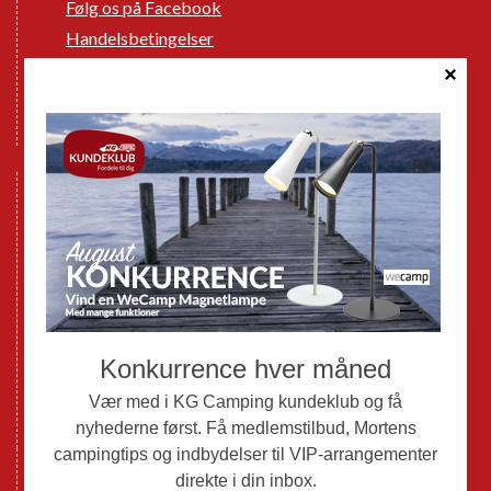
Følg os på Facebook
Handelsbetingelser
Cookie politik
Databeskyttelse GDPR
GPDR - Optagelse af foto og video
Nye Campingvogne
Nye Autocampere og Vans
Brugte Campingvogne
Brugte Autocampere og Vans
Webshop
Værksted
Mortens Campingtips
KG Camping Kundeklub
Nyheder
Adria