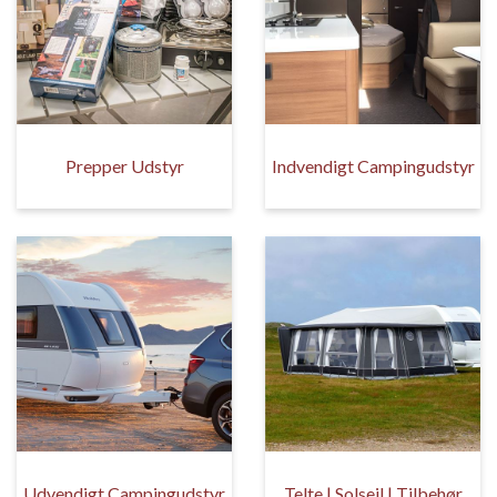
Prepper Udstyr
Indvendigt Campingudstyr
Udvendigt Campingudstyr
Telte | Solsejl | Tilbehør