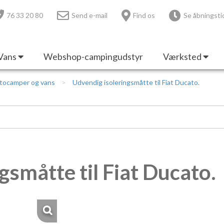
76 33 20 80
Send e-mail
Find os
Se åbningsti
Vans
Webshop-campingudstyr
Værksted
utocamper og vans
Udvendig isoleringsmåtte til Fiat Ducato.
gsmåtte til Fiat Ducato.