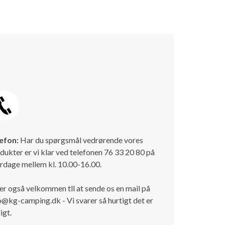
efon:
Har du spørgsmål vedrørende vores
dukter er vi klar ved telefonen 76 33 20 80 på
rdage mellem kl. 10.00-16.00.
er også velkommen tll at sende os en mail på
o@kg-camping.dk - Vi svarer så hurtigt det er
igt.