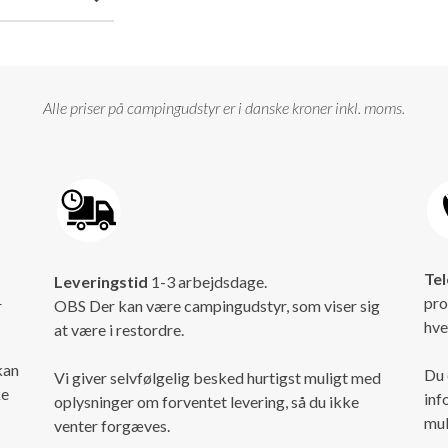
Alle priser på campingudstyr er i danske kroner inkl. moms.
Tel
Leveringstid
1-3 arbejdsdage.
pro
r
OBS Der kan være campingudstyr, som viser sig
hve
at være i restordre.
kan
Du 
Vi giver selvfølgelig besked hurtigst muligt med
ke
inf
oplysninger om forventet levering, så du ikke
mul
venter forgæves.