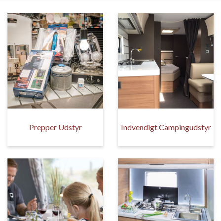
Prepper Udstyr
Indvendigt Campingudstyr