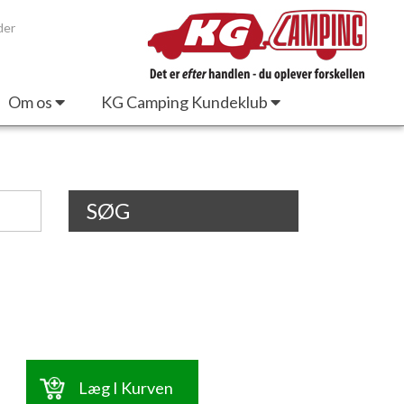
der
Om os
KG Camping Kundeklub
SØG
Læg I Kurven