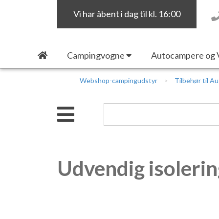
Vi har åbent i dag til kl. 16:00
Campingvogne
Autocampere og 
Webshop-campingudstyr
Tilbehør til A
Udvendig isolerin