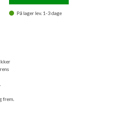
På lager lev. 1-3 dage
ækker
erens
.
g frem.