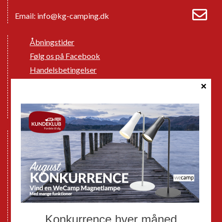
Email:
info@kg-camping.dk
Åbningstider
Følg os på Facebook
Handelsbetingelser
Cookie politik
Databeskyttelse GDPR
GPDR - Optagelse af foto og video
Nye Campingvogne
Nye Autocampere og Vans
Brugte Campingvogne
Brugte Autocampere og Vans
Webshop
Værksted
Mortens Campingtips