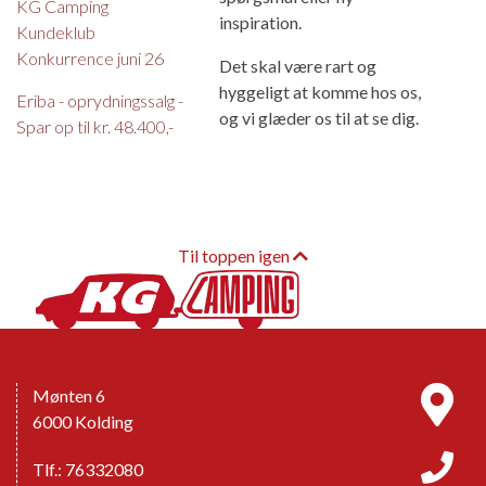
KG Camping
inspiration.
Kundeklub
Konkurrence juni 26
Det skal være rart og
hyggeligt at komme hos os,
Eriba - oprydningssalg -
og vi glæder os til at se dig.
Spar op til kr. 48.400,-
Til toppen igen
Mønten 6
6000 Kolding
Tlf.: 76332080