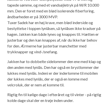
Isabella Opstillingsvejledninger
tapede sømme, og med et vandsøjletryk på W/R 10.000
mm. Den er foret med en blød isolerende fiberforing,
GPDR - Optagelse af foto og video
åndbarheden er på 3000 MVP.
Tuxer Sadek har en høj krave, men blød inderside og
GPDR - KG Camping Kundeklub
bestyttelse i toppen lynlåsen, så lynlåsen ikke kradser på
hagen. Jakken kan både lynes og knappes til. Hætten er
justerbar og den kan knappes af, når du ikke har behov
for den. Ærmerne har justerbar manchetter med
trykknapper og vind-/snefang.
Jakken har to dobbelte sidelommer den ene med klap og
den anden med lynlås. Den har også en brystlommer der
lukkes med lynlås. Indeni er der inderlomme til mobilen
der lukkes med lynlås, der er også en lomme med
velcroluk, der er nem at komme til.
Rigtig fin til kølige dage i efteråret og til vinter - på rigtig
kolde dage skal der en trøje inden under.