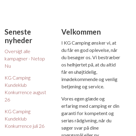
Seneste
Velkommen
nyheder
I KG Camping ønsker vi, at
du får en god oplevelse, når
Oversigt alle
du besøger os. Vi bestræber
kampagner - Netop
os helhjertet på, at du altid
Nu
får en uhøjtidelig,
KG Camping
imødekommende og venlig
Kundeklub
betjening og service.
Konkurrence august
Vores egen glæde og
26
erfaring med camping er din
KG Camping
garanti for kompetent og
Kundeklub
seriøs rådgivning, når du
Konkurrence juli 26
søger svar på dine
spørgsmål eller ny