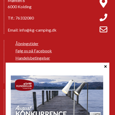
Mønten 6
6000 Kolding
Tlf.: 76332080
Email:
info@kg-camping.dk
Åbningstider
Følg os på Facebook
Handelsbetingelser
Cookie politik
Databeskyttelse GDPR
GPDR - Optagelse af foto og video
Nye Campingvogne
Nye Autocampere og Vans
Brugte Campingvogne
Brugte Autocampere og Vans