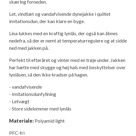
skæring forneden.
Isabella Opstillingsvejledninger
Let, vindtæt og vandafvisende dynejakke i quiltet
GPDR - Optagelse af foto og video
imitationsdun, der kan klare en byge.
GPDR - KG Camping Kundeklub
Lina lukkes med en kraftig lynlås, der også kan åbnes
nedefra, så der er nemt at temperaturregulere og at sidde
ned med jakken på.
Perfekt til efteråret og vinter med en trøje under. Jakken
har hætte med skygge og høj hals med beskyttelser over
lynlåsen, så den ikke kradser på hagen.
- vandafvisende
- Imitationsdunfyllning
- Letvægt
- Store sidelommer med lynlås
Materiale:
Polyamid light
PFC-fri