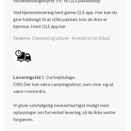
forsendelsesgebyret 59,- til GLS pakkeshop.
Ved hjemmelevering hent gerne GLS app. Her kan du
give fuldmagt til at stille pakken, hvis du ikke er
hjemme.
Hent GLS app her
Færøerne, Grønland og udland - Kontakt os for tilbud.
Leveringstid
1-3 arbejdsdage.
OBS Der kan være campingudstyr, som viser sig at
være i restordre.
Vi giver selvfølgelig besked hurtigst muligt med
oplysninger om forventet levering, så du ikke venter
forgæves.