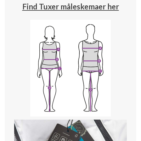
Find Tuxer måleskemaer her