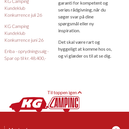
KG Camping
garanti for kompetent og
Kundeklub
seriøs rådgivning, når du
Konkurrence juli 26
søger svar på dine
spørgsmål eller ny
KG Camping
inspiration.
Kundeklub
Konkurrence juni 26
Det skal være rart og
hyggeligt at komme hos os,
Eriba - oprydningssalg -
og vi glæder os til at se dig.
Spar op til kr. 48.400,-
Til toppen igen