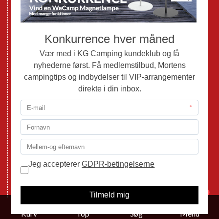
Webshop
Værksted
Mortens Campingtips
KG Camping Kundeklub
Nyheder
Adria
Adria Vans
Adria Autocampere
Eriba
Fendt
Hobby
Randger Van
Tabbert
Isabella
1
Kurv
Top
Søg
Menu