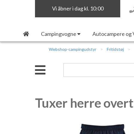
Vi åbner i dag kl. 10:00
Campingvogne
Autocampere og 
Webshop-campingudstyr
Fritidstøj
Tuxer herre over