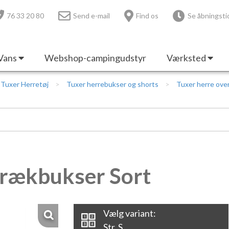
76 33 20 80
Send e-mail
Find os
Se åbningsti
Vans
Webshop-campingudstyr
Værksted
Tuxer Herretøj
Tuxer herrebukser og shorts
Tuxer herre ove
trækbukser Sort
Vælg variant:
Str. S