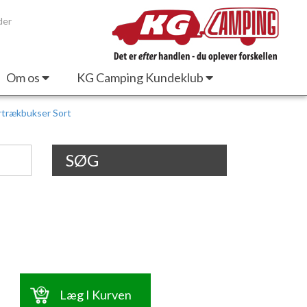
der
Om os
KG Camping Kundeklub
rtrækbukser Sort
SØG
Læg I Kurven