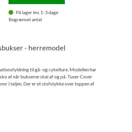
På lager lev. 1-3 dage
Begrænset antal
sbukser - herremodel
tionsfyldning til gå- og cykelture. Modellen har
n sko af når bukserne skal af og på. Tuxer Cover
nor i taljen. Der er et stofstykke over toppen af