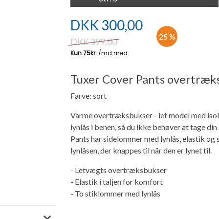
DKK
300,00
25 %
DKK
399,00
Tuxer Cover Pants overtræk
Farve: sort
Varme overtræksbukser - let model med isola
lynlås i benen, så du ikke behøver at tage di
Pants har sidelommer med lynlås, elastik og s
lynlåsen, der knappes til når den er lynet til.
- Letvægts overtræksbukser
- Elastik i taljen for komfort
- To stiklommer med lynlås