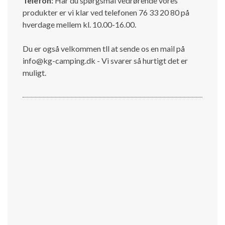
Telefon:
Har du spørgsmål vedrørende vores
produkter er vi klar ved telefonen 76 33 20 80 på
hverdage mellem kl. 10.00-16.00.
Du er også velkommen tll at sende os en mail på
info@kg-camping.dk - Vi svarer så hurtigt det er
muligt.