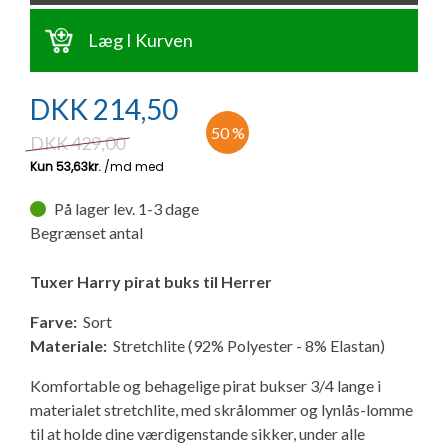
Ny campingvogn - godt at vide
Adria Astella
Next
Hobby Prestige
Adria Coral
Internet i campingvognen
GRØN Virksomhed
Læg I Kurven
Vil du sælge din campingvogn?
Hobby Maxia
Lille campingvogn
Adria Compact
Aircondition og klimaanlæg
Tuxer måleskemaer
DKK
214,50
Brugte telte og udstyr
Finansiering af campingvogn
Gas-komfort i din campingvogn
50 %
DKK
429,00
Sikker handel
Isabella fortelte
Forsikring af campingvogn
E-trailer kontrol- og sikkerhedsapp
På lager lev. 1-3 dage
Klagemuligheder
Begrænset antal
Camping erhverv
Isabella Fortelte
Byvand - rindende vand i campingvognen
Konkurrenceregler
Tuxer Harry pirat buks til Herrer
Isabella Lufttelte
3 spændende ideer til campingvognen
Farve:
Sort
Handelsbetingelser - webshop
Materiale:
Stretchlite (92% Polyester - 8% Elastan)
Isabella weekend- og vinterfortelte
GPS tracker til autocamper og campingvogn
Cookie & Privatlivspolitik
Komfortable og behagelige pirat bukser 3/4 lange i
materialet stretchlite, med skrålommer og lynlås-lomme
Isabella fortelte til specialvogne
til at holde dine værdigenstande sikker, under alle
Persondata