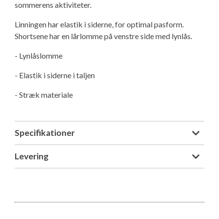
sommerens aktiviteter.
Isabella Opstillingsvejledninger
GPDR - Optagelse af foto og video
Linningen har elastik i siderne, for optimal pasform.
Shortsene har en lårlomme på venstre side med lynlås.
GPDR - KG Camping Kundeklub
- Lynlåslomme
- Elastik i siderne i taljen
- Stræk materiale
Specifikationer
Levering