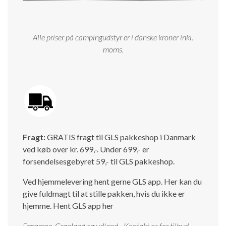
Alle priser på campingudstyr er i danske kroner inkl.
moms.
Fragt:
GRATIS fragt til GLS pakkeshop i Danmark
ved køb over kr. 699,-. Under 699,- er
forsendelsesgebyret 59,- til GLS pakkeshop.
Ved hjemmelevering hent gerne GLS app. Her kan du
give fuldmagt til at stille pakken, hvis du ikke er
hjemme.
Hent GLS app her
Færøerne, Grønland og udland - Kontakt os for tilbud.