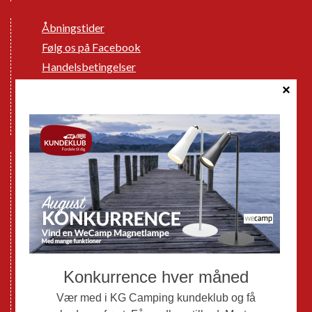
Åbningstider
Følg os på Facebook
Handelsbetingelser
Cookie politik
Databeskyttelse GDPR
GPDR - Optagelse af foto og video
Nye Campingvogne
Nye Autocampere og Vans
Brugte Campingvogne
Brugte Autocampere og Vans
Webshop
Værksted
Mortens Campingtips
KG Camping Kundeklub