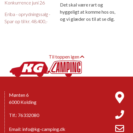
Konkurrence juni 26
Det skal være rart og
hyggeligt at komme hos os,
Eriba - oprydningssalg -
og vi glæder os til at se dig.
Spar op til kr. 48.400,-
Til toppen igen
Mønten 6
6000 Kolding
Tlf.: 76332080
Email:
info@kg-camping.dk