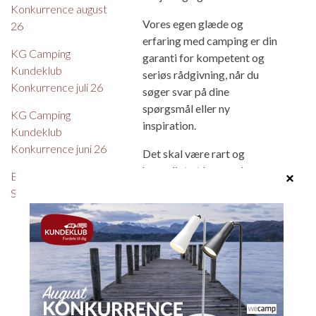
Konkurrence august
Vores egen glæde og
26
erfaring med camping er din
KG Camping
garanti for kompetent og
Kundeklub
seriøs rådgivning, når du
Konkurrence juli 26
søger svar på dine
spørgsmål eller ny
KG Camping
inspiration.
Kundeklub
Konkurrence juni 26
Det skal være rart og
hyggeligt at komme hos os,
Eriba - oprydningssalg -
og vi glæder os til at se dig.
Spar op til kr. 48.400,-
Til toppen igen