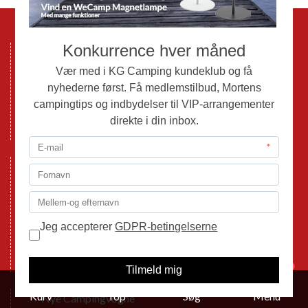
Mønten 6
6000 Kolding
Tlf.: 76332080
Email:
info@kg-camping.dk
Åbningstider
Følg os på Facebook
Handelsbetingelser
Cookie politik
Databeskyttelse GDPR
GPDR - Optagelse af foto og video
1
Kurv
Top
Søg
Menu
Nye Campingvogne