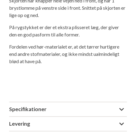
Skjorten har knapper hele vejen ned i front, og har 1
Isabella Opstillingsvejledninger
brystlomme på venstre side i front. Snittet på skjorten er
GPDR - Optagelse af foto og video
lige op og ned.
På rygstykket er der et ekstra plisseret læg, der giver
GPDR - KG Camping Kundeklub
den en god pasform til alle former.
Fordelen ved hør-materialet er, at det tørrer hurtigere
end andre stofmaterialer, og ikke mindst ualmindeligt
blød at have på.
Specifikationer
Levering