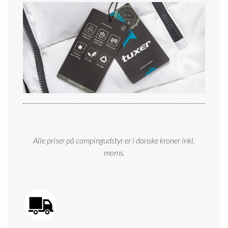
Alle priser på campingudstyr er i danske kroner inkl.
moms.