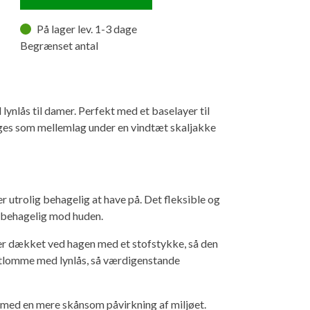
På lager lev. 1-3 dage
Begrænset antal
lynlås til damer. Perfekt med et baselayer til
ges som mellemlag under en vindtæt skaljakke
r utrolig behagelig at have på. Det fleksible og
r behagelig mod huden.
 er dækket ved hagen med et stofstykke, så den
stlomme med lynlås, så værdigenstande
n med en mere skånsom påvirkning af miljøet.