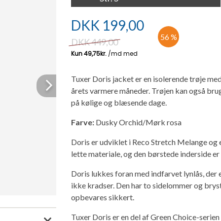
DKK
199,00
56 %
DKK
449,00
Tuxer Doris jacket er en isolerende trøje med 
Next
årets varmere måneder. Trøjen kan også bru
på kølige og blæsende dage.
Farve:
Dusky Orchid/Mørk rosa
Doris er udviklet i Reco Stretch Melange og e
lette materiale, og den børstede inderside e
Doris lukkes foran med indfarvet lynlås, der
ikke kradser. Den har to sidelommer og bry
opbevares sikkert.
Tuxer Doris er en del af Green Choice-serie