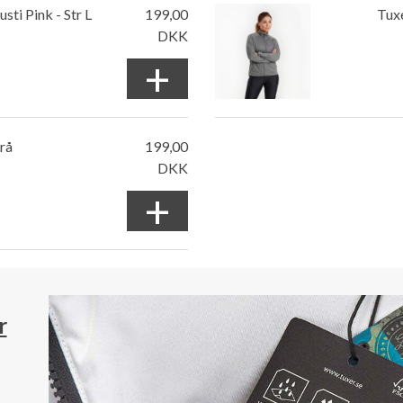
sti Pink - Str L
199,00
Tuxe
DKK
+
Grå
199,00
DKK
+
r