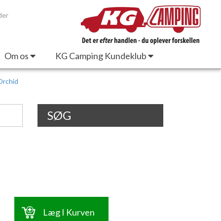
der
Om os
KG Camping Kundeklub
Orchid
SØG
Læg I Kurven