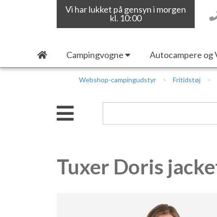
Vi har lukket på gensyn i morgen
kl. 10:00
Campingvogne
Autocampere og 
Webshop-campingudstyr
Fritidstøj
Tuxer Doris jacke