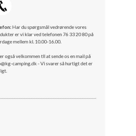
efon:
Har du spørgsmål vedrørende vores
dukter er vi klar ved telefonen 76 33 20 80 på
rdage mellem kl. 10.00-16.00.
er også velkommen tll at sende os en mail på
o@kg-camping.dk - Vi svarer så hurtigt det er
igt.