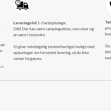
Tel
Leveringstid
1-3 arbejdsdage.
pro
r
OBS Der kan være campingudstyr, som viser sig
hve
at være i restordre.
kan
Du 
Vi giver selvfølgelig besked hurtigst muligt med
ke
inf
oplysninger om forventet levering, så du ikke
mul
venter forgæves.
ud.