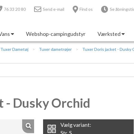
76 33 20 80
Send e-mail
Find os
Se åbningsti
Vans
Webshop-campingudstyr
Værksted
Tuxer Dametøj
Tuxer dametrøjer
Tuxer Doris jacket - Dusky 
t - Dusky Orchid
Vælg variant:
Str. S