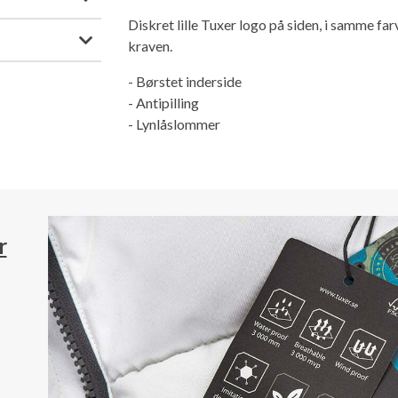
Diskret lille Tuxer logo på siden, i samme fa
kraven.
- Børstet inderside
- Antipilling
- Lynlåslommer
r