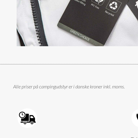
Alle priser på campingudstyr er i danske kroner inkl. moms.