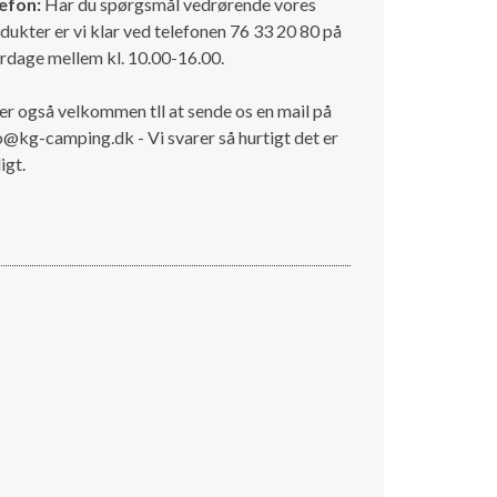
efon:
Har du spørgsmål vedrørende vores
dukter er vi klar ved telefonen 76 33 20 80 på
rdage mellem kl. 10.00-16.00.
er også velkommen tll at sende os en mail på
o@kg-camping.dk - Vi svarer så hurtigt det er
igt.