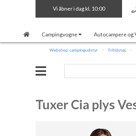
Vi åbner i dag kl. 10:00
Campingvogne
Autocampere og 
Webshop-campingudstyr
Fritidstøj
Tuxer Cia plys Ves