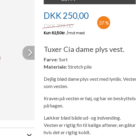
DKK
250,00
37 %
DKK
399,00
Tuxer Cia dame plys vest.
Next
Farve
: Sort
Materiale:
Stretch pile
Dejlig blød dame plys vest med lynlås. Veste
som vesten.
Kraven på vesten er høj, og har en beskyttels
på hagen.
Lækker blød både ud- og indvending.
Vesten er rigtig fin til kølige aftener, en gåt
hvis det er rigtig koldt.