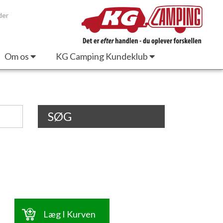
der
Om os
KG Camping Kundeklub
SØG
Læg I Kurven