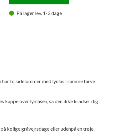
På lager lev. 1-3 dage
n har to sidelommer med lynlås i samme farve
es kappe over lynlåsen, så den ikke kradser dig
ur på kølige gråvejrsdage eller udenpå en trøje,