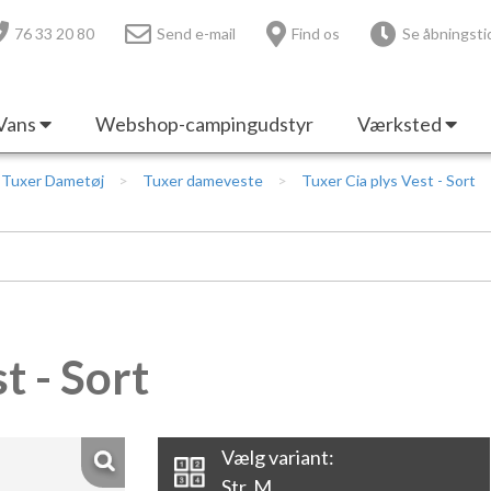
76 33 20 80
Send e-mail
Find os
Se åbningsti
Vans
Webshop-campingudstyr
Værksted
Tuxer Dametøj
Tuxer dameveste
Tuxer Cia plys Vest - Sort
t - Sort
Vælg variant:
Str. M