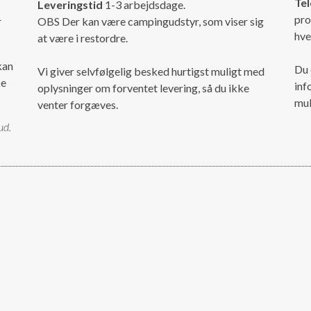
Tel
Leveringstid
1-3 arbejdsdage.
pro
r
OBS Der kan være campingudstyr, som viser sig
hve
at være i restordre.
kan
Du 
Vi giver selvfølgelig besked hurtigst muligt med
ke
inf
oplysninger om forventet levering, så du ikke
mul
venter forgæves.
ud.