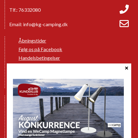
Tlf.: 76332080
Email:
info@kg-camping.dk
Åbningstider
Følg os på Facebook
Handelsbetingelser
Cookie politik
Databeskyttelse GDPR
GPDR - Optagelse af foto og video
Nye Campingvogne
Nye Autocampere og Vans
Brugte Campingvogne
Brugte Autocampere og Vans
Webshop