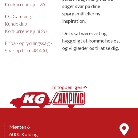
Konkurrence juli 26
søger svar på dine
spørgsmål eller ny
KG Camping
inspiration.
Kundeklub
Konkurrence juni 26
Det skal være rart og
hyggeligt at komme hos os,
Eriba - oprydningssalg -
og vi glæder os til at se dig.
Spar op til kr. 48.400,-
Til toppen igen
Mønten 6
6000 Kolding