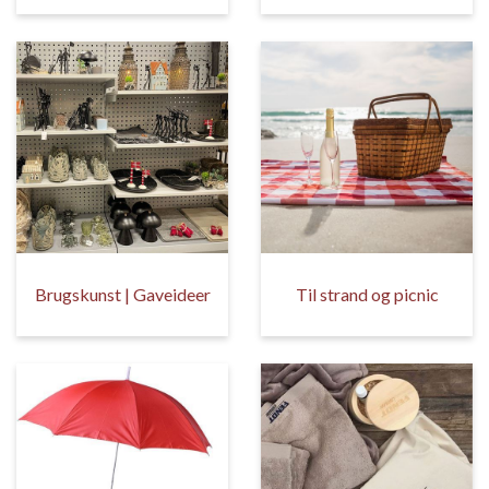
Brugskunst | Gaveideer
Til strand og picnic