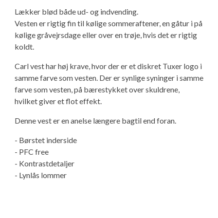
Isabella Opstillingsvejledninger
Lækker blød både ud- og indvending.
GPDR - Optagelse af foto og video
Vesten er rigtig fin til kølige sommeraftener, en gåtur i på
kølige gråvejrsdage eller over en trøje, hvis det er rigtig
koldt.
GPDR - KG Camping Kundeklub
Carl vest har høj krave, hvor der er et diskret Tuxer logo i
samme farve som vesten. Der er synlige syninger i samme
farve som vesten, på bærestykket over skuldrene,
hvilket giver et flot effekt.
Denne vest er en anelse længere bagtil end foran.
- Børstet inderside
- PFC free
- Kontrastdetaljer
- Lynlås lommer