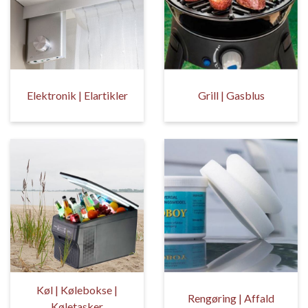
Elektronik | Elartikler
Grill | Gasblus
Køl | Kølebokse |
Rengøring | Affald
Køletasker