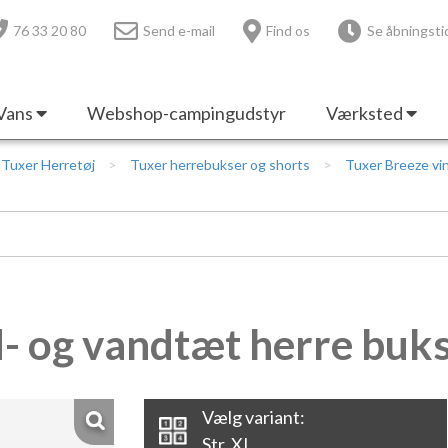
76 33 20 80
Send e-mail
Find os
Se åbningsti
Vans
Webshop-campingudstyr
Værksted
Tuxer Herretøj
Tuxer herrebukser og shorts
Tuxer Breeze vin
- og vandtæt herre buks
Vælg variant:
Str. XL