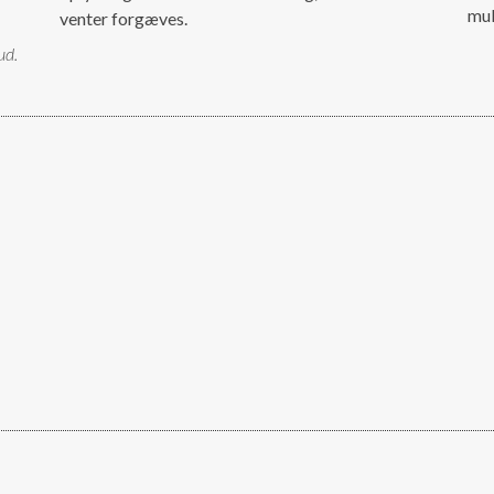
mul
venter forgæves.
ud.