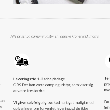
Alle priser på campingudstyr er i danske kroner inkl. moms.
Tel
Leveringstid
1-3 arbejdsdage.
pro
r
OBS Der kan være campingudstyr, som viser sig
hve
at være i restordre.
kan
Du 
Vi giver selvfølgelig besked hurtigst muligt med
ke
inf
oplysninger om forventet levering, så du ikke