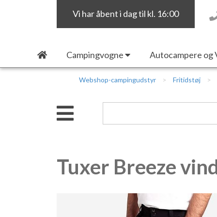
Vi har åbent i dag til kl. 16:00
Campingvogne
Autocampere og 
Webshop-campingudstyr
Fritidstøj
Tuxer Breeze vind