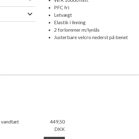
PFC fri
Letvægt
Elastik i linning
2 forlommer m/lynlås
Justerbare velcro nederst på benet
g vandtæt
449,50
DKK