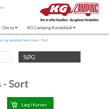
der
Om os
KG Camping Kundeklub
d- og vandtæt herre buks - Sort
SØG
 - Sort
Læg I Kurven