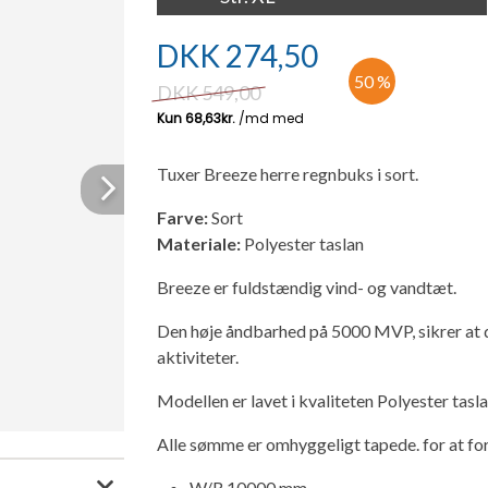
DKK
274,50
50 %
DKK
549,00
Tuxer Breeze herre regnbuks i sort.
Next
Farve:
Sort
Materiale:
Polyester taslan
Breeze er fuldstændig vind- og vandtæt.
Den høje åndbarhed på 5000 MVP, sikrer at 
aktiviteter.
Modellen er lavet i kvaliteten Polyester taslan
Alle sømme er omhyggeligt tapede. for at forh
W/R 10000 mm.